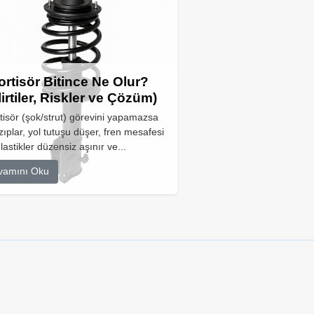
rtisör Bitince Ne Olur?
lirtiler, Riskler ve Çözüm)
isör (şok/strut) görevini yapamazsa
zıplar, yol tutuşu düşer, fren mesafesi
 lastikler düzensiz aşınır ve...
vamını Oku