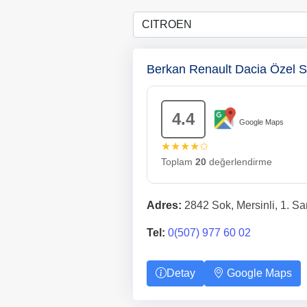
Berkan Renault Dacia Özel S
4.4
Google Maps
★★★★✩
Toplam
20
değerlendirme
Adres:
2842 Sok, Mersinli, 1. Sa
Tel:
0(507) 977 60 02
Detay
Google Maps