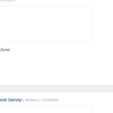
 CITROEN
/İzmir
Özel Servisi
| RENAULT CITROEN