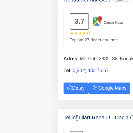
| RENAULT
3.7
Google Maps
★★★★✩
Toplam
27
değerlendirme
Adres:
Mersinli, 2835. Sk. Konak
Tel:
0(232) 433 76 67
Detay
Google Maps
Tellioğulları Renault - Dacia 