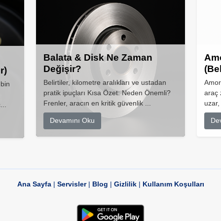
Balata & Disk Ne Zaman
Amo
Değişir?
(Be
r)
Belirtiler, kilometre aralıkları ve ustadan
Amort
 bin
pratik ipuçları Kısa Özet: Neden Önemli?
araç 
Frenler, aracın en kritik güvenlik ...
uzar,
...
Devamını Oku
De
Ana Sayfa
|
Servisler
|
Blog
|
Gizlilik
|
Kullanım Koşulları