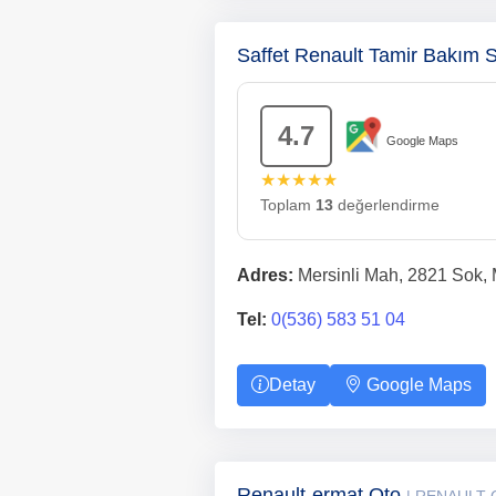
Saffet Renault Tamir Bakım 
4.7
Google Maps
★★★★★
Toplam
13
değerlendirme
Adres:
Mersinli Mah, 2821 Sok, M
Tel:
0(536) 583 51 04
Detay
Google Maps
Renault-ermat Oto