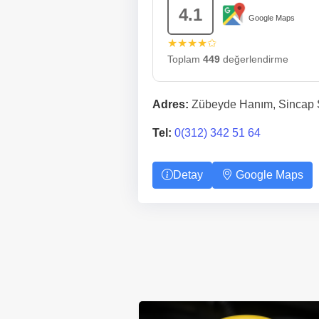
4.1
Google Maps
★★★★✩
Toplam
449
değerlendirme
Adres:
Zübeyde Hanım, Sincap S
Tel:
0(312) 342 51 64
Detay
Google Maps