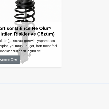
rtisör Bitince Ne Olur?
lirtiler, Riskler ve Çözüm)
isör (şok/strut) görevini yapamazsa
zıplar, yol tutuşu düşer, fren mesafesi
 lastikler düzensiz aşınır ve...
vamını Oku