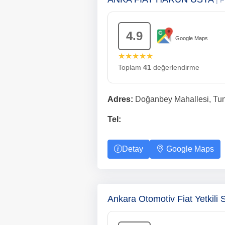
| 
4.9
Google Maps
★★★★★
Toplam
41
değerlendirme
Adres:
Doğanbey Mahallesi, Tun
Tel:
Detay
Google Maps
Ankara Otomotiv Fiat Yetkili 