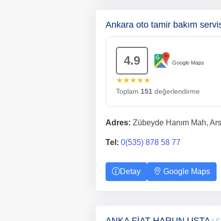
Ankara oto tamir bakım servi
4.9
Google Maps
★★★★★
Toplam
151
değerlendirme
Adres:
Zübeyde Hanım Mah, Arsl
Tel:
0(535) 878 58 77
Detay
Google Maps
ANKA FİAT HARUN USTA