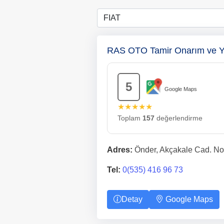
RAS OTO Tamir Onarım ve Y
5
Google Maps
★★★★★
Toplam
157
değerlendirme
Adres:
Önder, Akçakale Cad. No
Tel:
0(535) 416 96 73
Detay
Google Maps