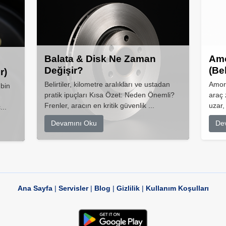
Balata & Disk Ne Zaman
Amo
Değişir?
(Be
r)
Belirtiler, kilometre aralıkları ve ustadan
Amort
 bin
pratik ipuçları Kısa Özet: Neden Önemli?
araç 
Frenler, aracın en kritik güvenlik ...
uzar,
...
Devamını Oku
De
Ana Sayfa
|
Servisler
|
Blog
|
Gizlilik
|
Kullanım Koşulları