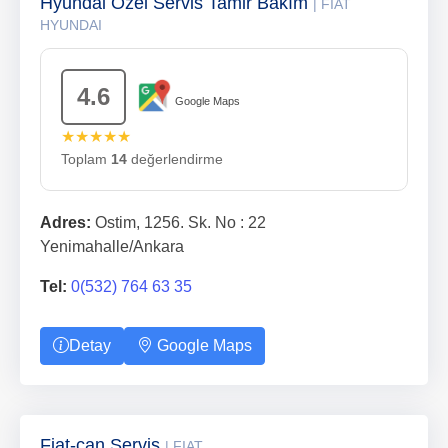
Hyundai Özel Servis Tamir Bakım
| FIAT
HYUNDAI
4.6
Google Maps
★★★★★
Toplam
14
değerlendirme
Adres:
Ostim, 1256. Sk. No : 22
Yenimahalle/Ankara
Tel:
0(532) 764 63 35
Detay
Google Maps
Fiat-can Servis
| FIAT