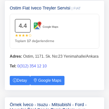
Ostim Fiat Iveco Treyler Servisi
| FIAT
4.4
Google Maps
★★★★✩
Toplam
17
değerlendirme
Adres:
Ostim, 1171. Sk. No:23 Yenimahalle/Ankara
Tel:
0(312) 354 12 10
Detay
Google Maps
Örnek İveco - Isuzu - Mitsubishi - Ford -