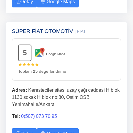
Detay
Google Maps
SÜPER FİAT OTOMOTİV
| FIAT
5
Google Maps
★★★★★
Toplam
25
değerlendirme
Adres:
Keresteciler sitesi uzay çağı caddesi H blok
1130 sokak H blok no:30, Ostim OSB
Yenimahalle/Ankara
Tel:
0(507) 073 70 95