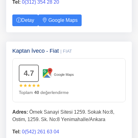
Tel:
0(312) 354 28 20
Detay
Google Maps
Kaptan İveco - Fiat
| FIAT
4.7
Google Maps
★★★★★
Toplam
40
değerlendirme
Adres:
Örnek Sanayi Sitesi 1259. Sokak No:8,
Ostim, 1259. Sk. No:8 Yenimahalle/Ankara
Tel:
0(542) 261 63 04