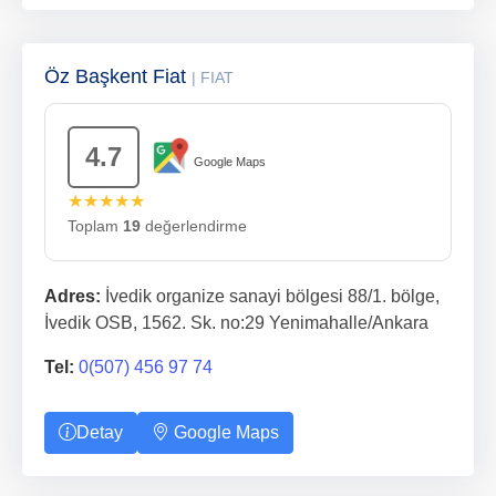
Öz Başkent Fiat
| FIAT
4.7
Google Maps
★★★★★
Toplam
19
değerlendirme
Adres:
İvedik organize sanayi bölgesi 88/1. bölge,
İvedik OSB, 1562. Sk. no:29 Yenimahalle/Ankara
Tel:
0(507) 456 97 74
Detay
Google Maps