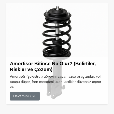
Amortisör Bitince Ne Olur? (Belirtiler,
Riskler ve Çözüm)
Amortisör (şok/strut) görevini yapamazsa araç zıplar, yol
tutuşu düşer, fren mesafesi uzar, lastikler düzensiz aşınır
ve...
Devamını Oku