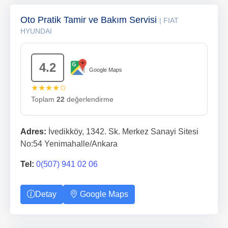
Oto Pratik Tamir ve Bakım Servisi
| FIAT
HYUNDAI
4.2
Google Maps
★★★★✩
Toplam
22
değerlendirme
Adres:
İvedikköy, 1342. Sk. Merkez Sanayi Sitesi
No:54 Yenimahalle/Ankara
Tel:
0(507) 941 02 06
Detay
Google Maps