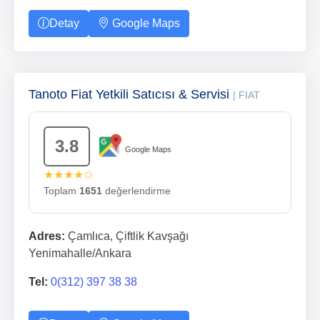
Detay
Google Maps
Tanoto Fiat Yetkili Satıcısı & Servisi
| FIAT
3.8
Google Maps
★★★★✩
Toplam
1651
değerlendirme
Adres:
Çamlıca, Çiftlik Kavşağı
Yenimahalle/Ankara
Tel:
0(312) 397 38 38