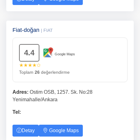
Fiat-doğan
| FIAT
4.4
Google Maps
★★★★✩
Toplam
26
değerlendirme
Adres:
Ostim OSB, 1257. Sk. No:28
Yenimahalle/Ankara
Tel:
Detay
Google Maps