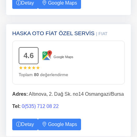
Detay
Google Maps
HASKA OTO FİAT ÖZEL SERVİS
| FIAT
4.6
Google Maps
★★★★★
Toplam
80
değerlendirme
Adres:
Altınova, 2. Dağ Sk. no14 Osmangazi/Bursa
Tel:
0(535) 712 08 22
Detay
Google Maps