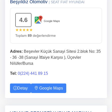
Beşyıldız Otomotiv
| SEAT FIAT HYUNDAI
4.6
Google Maps
★★★★★
Toplam
89
değerlendirme
Adres:
Beşevler Küçük Sanayi Sitesi 2.blok No: 35
- 36 -38 (Sanayi İtfaiye Karşısı ), Üçevler
Nilüfer/Bursa
Tel:
0(224) 441 89 15
Detay
Google Maps