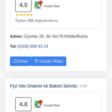
4.5
Google Maps
★★★★★
Toplam
101
değerlendirme
Adres:
Üçevler, 36. Sk. No:76 Nilüfer/Bursa
Tel:
0(506) 986 43 19
Detay
Google Maps
Fyz Oto Onarım ve Bakım Servisi
| FIAT
4.8
Google Maps