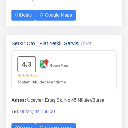
Detay
Google Maps
Serkır Oto - Fiat Yetkili Servisi
| FIAT
4.3
Google Maps
★★★★✩
Toplam
346
değerlendirme
Adres:
Üçevler, Ertaş Sk. No:45 Nilüfer/Bursa
Tel:
0(224) 441 60 00