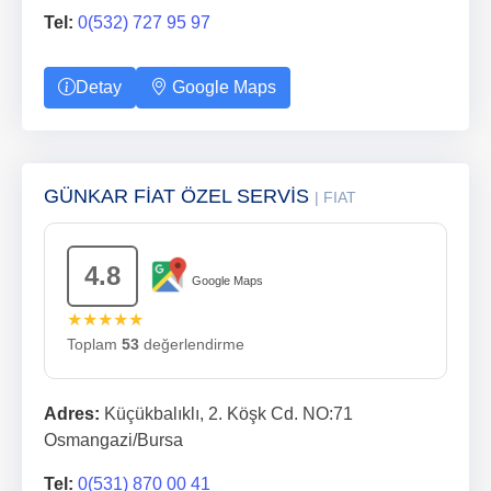
Tel:
0(532) 727 95 97
Detay
Google Maps
GÜNKAR FİAT ÖZEL SERVİS
| FIAT
4.8
Google Maps
★★★★★
Toplam
53
değerlendirme
Adres:
Küçükbalıklı, 2. Köşk Cd. NO:71
Osmangazi/Bursa
Tel:
0(531) 870 00 41