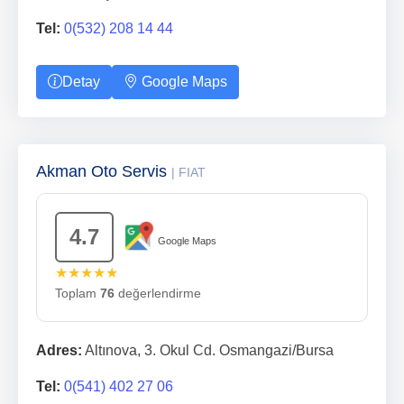
Tel:
0(532) 208 14 44
Detay
Google Maps
Akman Oto Servis
| FIAT
4.7
Google Maps
★★★★★
Toplam
76
değerlendirme
Adres:
Altınova, 3. Okul Cd. Osmangazi/Bursa
Tel:
0(541) 402 27 06