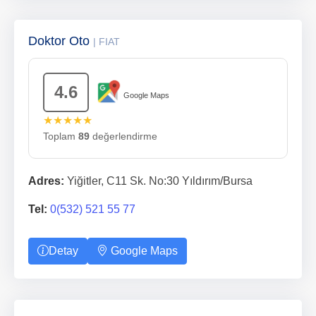
Doktor Oto
| FIAT
4.6
Google Maps
★★★★★
Toplam
89
değerlendirme
Adres:
Yiğitler, C11 Sk. No:30 Yıldırım/Bursa
Tel:
0(532) 521 55 77
Detay
Google Maps