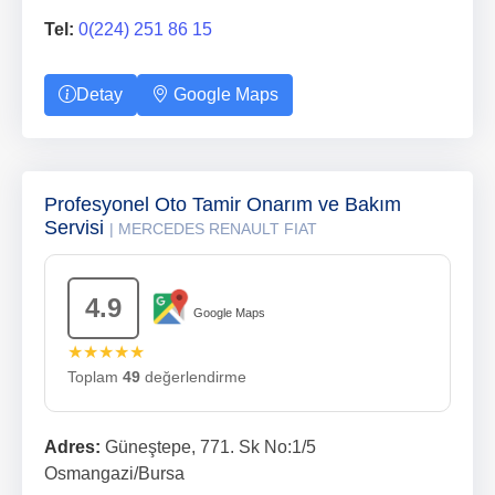
Tel:
0(224) 251 86 15
Detay
Google Maps
Profesyonel Oto Tamir Onarım ve Bakım
Servisi
| MERCEDES RENAULT FIAT
4.9
Google Maps
★★★★★
Toplam
49
değerlendirme
Adres:
Güneştepe, 771. Sk No:1/5
Osmangazi/Bursa