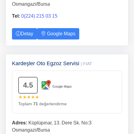
Osmangazi/Bursa
Tel:
0(224) 215 03 15
Detay
Google Maps
Kardeşler Oto Egzoz Servisi
| FIAT
4.5
Google Maps
★★★★★
Toplam
71
değerlendirme
Adres:
Küplüpınar, 13. Dere Sk. No:3
Osmangazi/Bursa