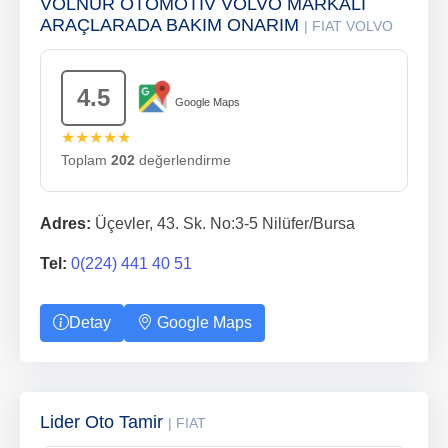
VOLNUR OTOMOTİV VOLVO MARKALI
ARAÇLARADA BAKIM ONARIM
| FIAT VOLVO
4.5
Google Maps
★★★★★
Toplam
202
değerlendirme
Adres:
Üçevler, 43. Sk. No:3-5 Nilüfer/Bursa
Tel:
0(224) 441 40 51
Detay
Google Maps
Lider Oto Tamir
| FIAT