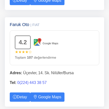
Detay
Google Maps
Faruk Oto
| FIAT
4.2
Google Maps
★★★★✩
Toplam
107
değerlendirme
Adres:
Üçevler, 14. Sk. Nilüfer/Bursa
Tel:
0(224) 443 38 57
Detay
Google Maps