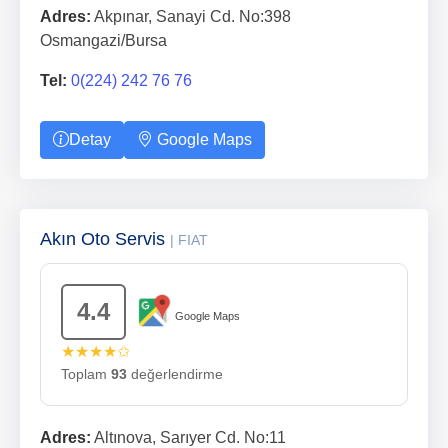
Adres:
Akpınar, Sanayi Cd. No:398
Osmangazi/Bursa
Tel:
0(224) 242 76 76
Detay
Google Maps
Akın Oto Servis
| FIAT
4.4
Google Maps
★★★★✩
Toplam
93
değerlendirme
Adres:
Altınova, Sarıyer Cd. No:11