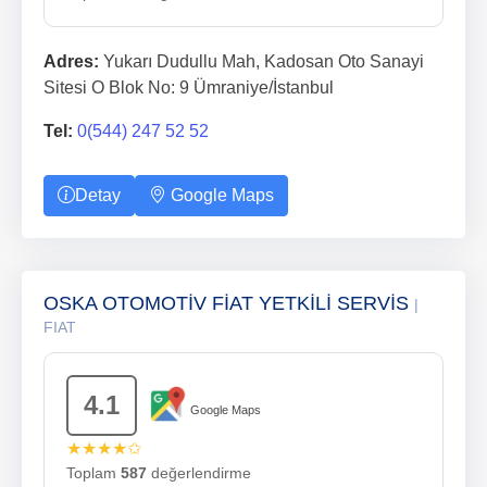
Adres:
Yukarı Dudullu Mah, Kadosan Oto Sanayi
Sitesi O Blok No: 9 Ümraniye/İstanbul
Tel:
0(544) 247 52 52
Detay
Google Maps
OSKA OTOMOTİV FİAT YETKİLİ SERVİS
|
FIAT
4.1
Google Maps
★★★★✩
Toplam
587
değerlendirme