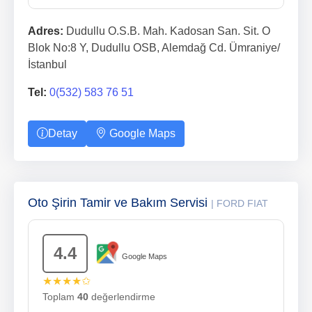
Adres:
Dudullu O.S.B. Mah. Kadosan San. Sit. O
Blok No:8 Y, Dudullu OSB, Alemdağ Cd. Ümraniye/
İstanbul
Tel:
0(532) 583 76 51
Detay
Google Maps
Oto Şirin Tamir ve Bakım Servisi
| FORD FIAT
4.4
Google Maps
★★★★✩
Toplam
40
değerlendirme