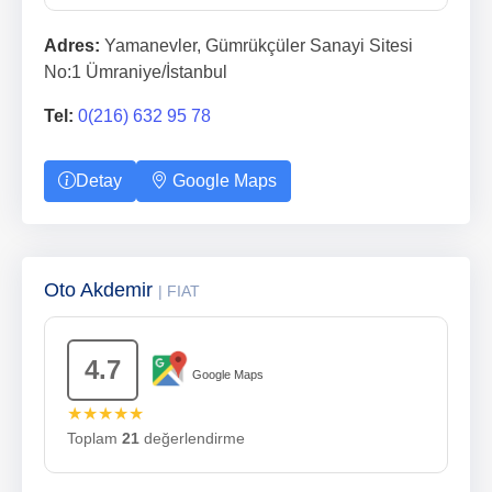
Adres:
Yamanevler, Gümrükçüler Sanayi Sitesi
No:1 Ümraniye/İstanbul
Tel:
0(216) 632 95 78
Detay
Google Maps
Oto Akdemir
| FIAT
4.7
Google Maps
★★★★★
Toplam
21
değerlendirme