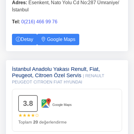
Adres:
Esenkent, Nato Yolu Cd No:287 Ümraniye/
İstanbul
Tel:
0(216) 466 99 76
Detay
Google Maps
İstanbul Anadolu Yakası Renult, Fiat,
Peugeot, Citroen Özel Servis
| RENAULT
PEUGEOT CITROEN FIAT HYUNDAI
3.8
Google Maps
★★★★✩
Toplam
20
değerlendirme