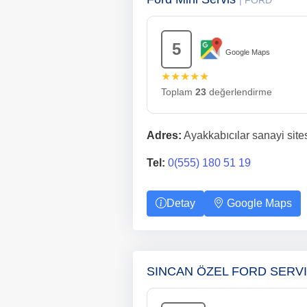
| FORD
5
Google Maps
★★★★★
Toplam
23
değerlendirme
Adres:
Ayakkabıcılar sanayi site
Tel:
0(555) 180 51 19
Detay
Google Maps
SINCAN ÖZEL FORD SERV