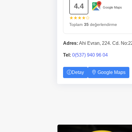
4.4
Google Maps
★★★★✩
Toplam
35
değerlendirme
Adres:
Ahi Evran, 224. Cd. No:2
Tel:
0(537) 940 96 04
Detay
Google Maps