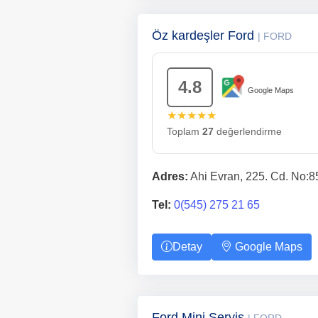
Öz kardeşler Ford
| FORD
4.8
Google Maps
★★★★★
Toplam
27
değerlendirme
Adres:
Ahi Evran, 225. Cd. No:8
Tel:
0(545) 275 21 65
Detay
Google Maps
Ford Mini Servis