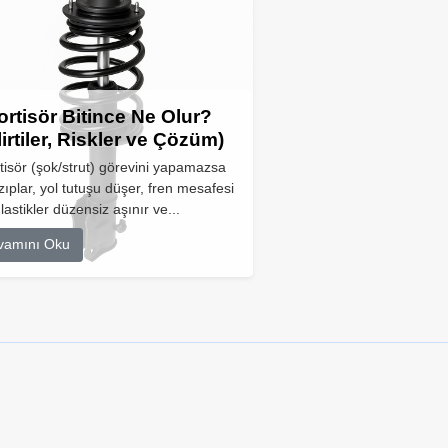
rtisör Bitince Ne Olur?
lirtiler, Riskler ve Çözüm)
isör (şok/strut) görevini yapamazsa
zıplar, yol tutuşu düşer, fren mesafesi
 lastikler düzensiz aşınır ve...
vamını Oku