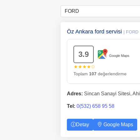
Öz Ankara ford servisi
| FORD
3.9
Google Maps
★★★★✩
Toplam
107
değerlendirme
Adres:
Sincan Sanayi Sitesi, Ah
Tel:
0(532) 658 95 58
Detay
Google Maps