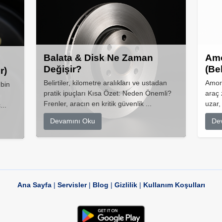
Balata & Disk Ne Zaman
Amo
Değişir?
(Be
r)
Belirtiler, kilometre aralıkları ve ustadan
Amort
 bin
pratik ipuçları Kısa Özet: Neden Önemli?
araç 
Frenler, aracın en kritik güvenlik ...
uzar,
...
Devamını Oku
De
Ana Sayfa
|
Servisler
|
Blog
|
Gizlilik
|
Kullanım Koşulları