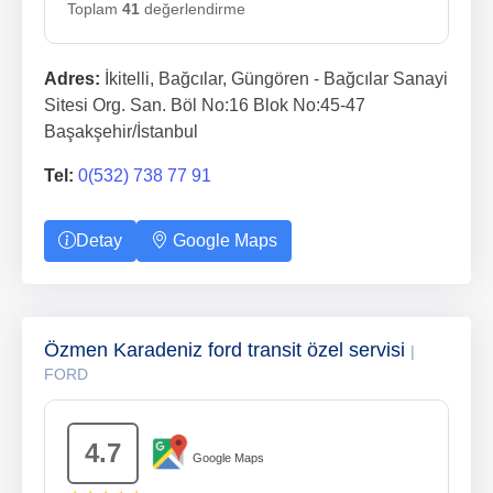
Toplam
41
değerlendirme
Adres:
İkitelli, Bağcılar, Güngören - Bağcılar Sanayi
Sitesi Org. San. Böl No:16 Blok No:45-47
Başakşehir/İstanbul
Tel:
0(532) 738 77 91
Detay
Google Maps
Özmen Karadeniz ford transit özel servisi
|
FORD
4.7
Google Maps