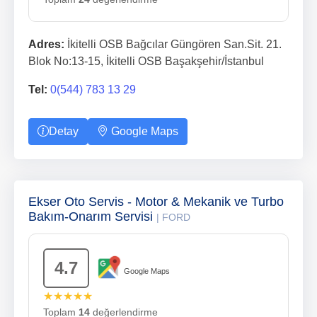
Adres:
İkitelli OSB Bağcılar Güngören San.Sit. 21.
Blok No:13-15, İkitelli OSB Başakşehir/İstanbul
Tel:
0(544) 783 13 29
Detay
Google Maps
Ekser Oto Servis - Motor & Mekanik ve Turbo
Bakım-Onarım Servisi
| FORD
4.7
Google Maps
★★★★★
Toplam
14
değerlendirme