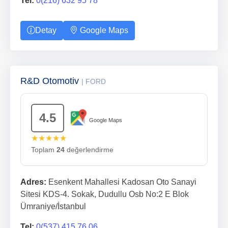
Tel:
0(216) 632 95 78
Detay
Google Maps
R&D Otomotiv
| FORD
4.5
Google Maps
★★★★★
Toplam
24
değerlendirme
Adres:
Esenkent Mahallesi Kadosan Oto Sanayi
Sitesi KDS-4. Sokak, Dudullu Osb No:2 E Blok
Ümraniye/İstanbul
Tel:
0(537) 415 76 06