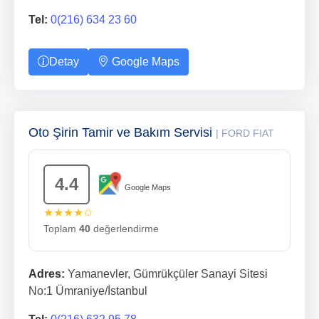
Tel:
0(216) 634 23 60
Detay
Google Maps
Oto Şirin Tamir ve Bakım Servisi
| FORD FIAT
4.4
Google Maps
★★★★✩
Toplam
40
değerlendirme
Adres:
Yamanevler, Gümrükçüler Sanayi Sitesi
No:1 Ümraniye/İstanbul