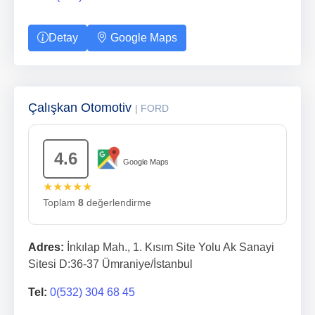
Detay
Google Maps
Çalışkan Otomotiv
| FORD
4.6
Google Maps
★★★★★
Toplam
8
değerlendirme
Adres:
İnkılap Mah., 1. Kısım Site Yolu Ak Sanayi
Sitesi D:36-37 Ümraniye/İstanbul
Tel:
0(532) 304 68 45