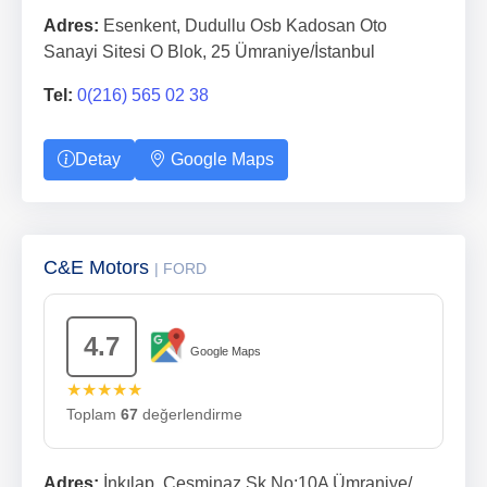
Adres:
Esenkent, Dudullu Osb Kadosan Oto
Sanayi Sitesi O Blok, 25 Ümraniye/İstanbul
Tel:
0(216) 565 02 38
Detay
Google Maps
C&E Motors
| FORD
4.7
Google Maps
★★★★★
Toplam
67
değerlendirme
Adres:
İnkılap, Çeşminaz Sk No:10A Ümraniye/