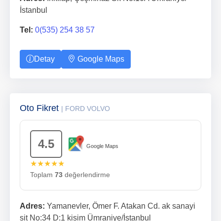
İstanbul
Tel:
0(535) 254 38 57
Detay
Google Maps
Oto Fikret
| FORD VOLVO
4.5
Google Maps
★★★★★
Toplam
73
değerlendirme
Adres:
Yamanevler, Ömer F. Atakan Cd. ak sanayi
sit No:34 D:1 kisim Ümraniye/İstanbul