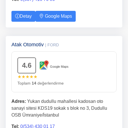
Detay
Google Maps
Atak Otomotiv
| FORD
4.6
Google Maps
★★★★★
Toplam
14
değerlendirme
Adres:
Yukarı dudullu mahallesi kadosan oto
sanayi sitesi KDS19 sokak s blok no 3, Dudullu
OSB Ümraniye/İstanbul
Tel:
0(534) 430 01 17