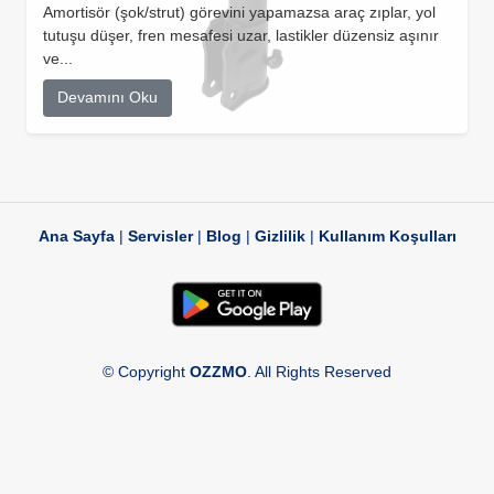
Amortisör (şok/strut) görevini yapamazsa araç zıplar, yol
tutuşu düşer, fren mesafesi uzar, lastikler düzensiz aşınır
ve...
Devamını Oku
Ana Sayfa
|
Servisler
|
Blog
|
Gizlilik
|
Kullanım Koşulları
© Copyright
OZZMO
. All Rights Reserved