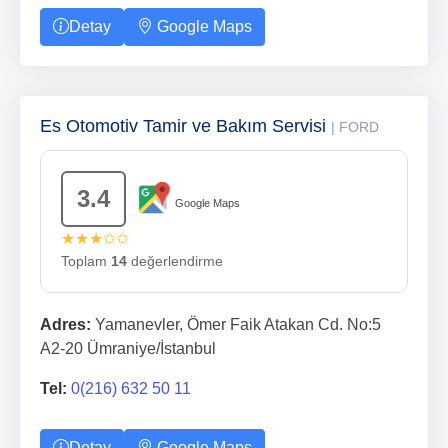
Detay
Google Maps
Es Otomotiv Tamir ve Bakım Servisi
| FORD
3.4
Google Maps
★★★✩✩
Toplam
14
değerlendirme
Adres:
Yamanevler, Ömer Faik Atakan Cd. No:5
A2-20 Ümraniye/İstanbul
Tel:
0(216) 632 50 11
Detay
Google Maps