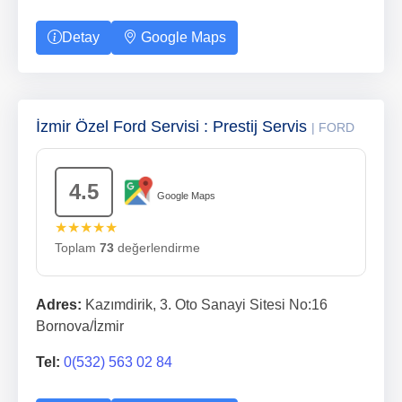
Detay
Google Maps
İzmir Özel Ford Servisi : Prestij Servis
| FORD
4.5
Google Maps
★★★★★
Toplam
73
değerlendirme
Adres:
Kazımdirik, 3. Oto Sanayi Sitesi No:16
Bornova/İzmir
Tel:
0(532) 563 02 84