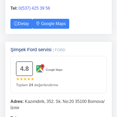
Tel:
0(537) 425 39 56
Detay
Google Maps
Şimşek Ford servisi
| FORD
4.8
Google Maps
★★★★★
Toplam
24
değerlendirme
Adres:
Kazımdirik, 352. Sk. No:20 35100 Bornova/
İzmir