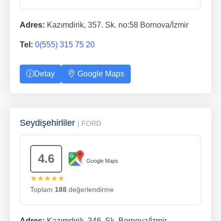
Adres:
Kazımdirik, 357. Sk. no:58 Bornova/İzmir
Tel:
0(555) 315 75 20
Detay
Google Maps
Seydişehirliler
| FORD
4.6
Google Maps
★★★★★
Toplam
188
değerlendirme
Adres:
Kazımdirik, 346. Sk. Bornova/İzmir