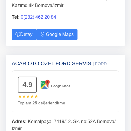
Kazımdirik Bornova/İzmir
Tel:
0(232) 462 20 84
Detay
Google Maps
ACAR OTO ÖZEL FORD SERVİS
| FORD
4.9
Google Maps
★★★★★
Toplam
25
değerlendirme
Adres:
Kemalpaşa, 7419/12. Sk. no:52A Bornova/
İzmir