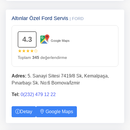
Altınlar Özel Ford Servis
| FORD
4.3
Google Maps
★★★★✩
Toplam
345
değerlendirme
Adres:
5. Sanayi Sitesi 7419/8 Sk, Kemalpaşa,
Pınarbaşı Sk. No:6 Bornova/İzmir
Tel:
0(232) 479 12 22
Detay
Google Maps