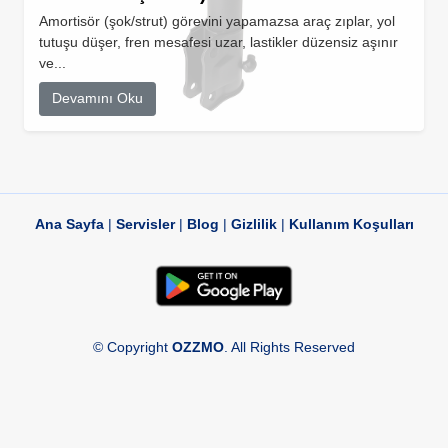
Amortisör (şok/strut) görevini yapamazsa araç zıplar, yol
tutuşu düşer, fren mesafesi uzar, lastikler düzensiz aşınır
ve...
Devamını Oku
Ana Sayfa
|
Servisler
|
Blog
|
Gizlilik
|
Kullanım Koşulları
© Copyright
OZZMO
. All Rights Reserved