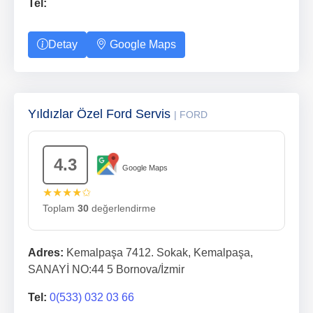
Tel:
Detay
Google Maps
Yıldızlar Özel Ford Servis
| FORD
4.3
Google Maps
★★★★✩
Toplam
30
değerlendirme
Adres:
Kemalpaşa 7412. Sokak, Kemalpaşa,
SANAYİ NO:44 5 Bornova/İzmir
Tel:
0(533) 032 03 66