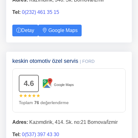
Tel:
0(232) 461 35 15
Detay
Google Maps
keskin otomotiv özel servis
| FORD
4.6
Google Maps
★★★★★
Toplam
76
değerlendirme
Adres:
Kazımdirik, 414. Sk. no:21 Bornova/İzmir
Tel:
0(537) 397 43 30