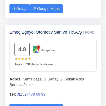
Detay
Google Maps
Emeç Egeyol Otomotiv San.ve Tic.A.Ş
| FORD
4.8
Google Maps
★★★★★
Toplam
20
değerlendirme
Adres:
Kemalpaşa, 5. Sanayi 2. Sokak No:9
Bornova/İzmir
Tel:
0(232) 479 69 99