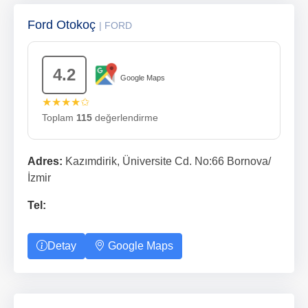
Ford Otokoç
| FORD
4.2
Google Maps
★★★★✩
Toplam
115
değerlendirme
Adres:
Kazımdirik, Üniversite Cd. No:66 Bornova/
İzmir
Tel:
Detay
Google Maps