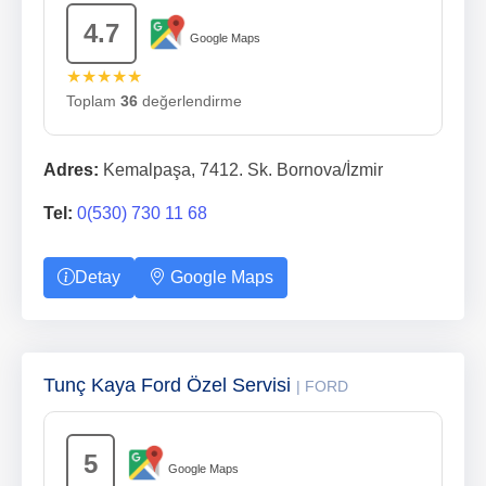
4.7
Google Maps
★★★★★
Toplam
36
değerlendirme
Adres:
Kemalpaşa, 7412. Sk. Bornova/İzmir
Tel:
0(530) 730 11 68
Detay
Google Maps
Tunç Kaya Ford Özel Servisi
| FORD
5
Google Maps