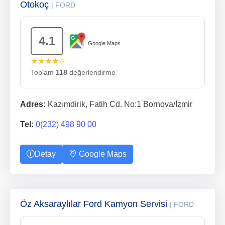
Otokoç
| FORD
4.1
Google Maps
★★★★✩
Toplam
118
değerlendirme
Adres:
Kazımdirik, Fatih Cd. No:1 Bornova/İzmir
Tel:
0(232) 498 90 00
Detay
Google Maps
Öz Aksaraylılar Ford Kamyon Servisi
| FORD