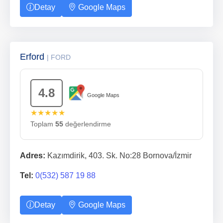
Detay
Google Maps
Erford
| FORD
4.8
Google Maps
★★★★★
Toplam
55
değerlendirme
Adres:
Kazımdirik, 403. Sk. No:28 Bornova/İzmir
Tel:
0(532) 587 19 88
Detay
Google Maps