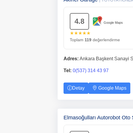
| TOYOTA HOND
4.8
Google Maps
★★★★★
Toplam
119
değerlendirme
Adres:
Ankara Başkent Sanayi Si
Tel:
0(537) 314 43 97
Detay
Google Maps
Elmasoğulları Autorobot Ot