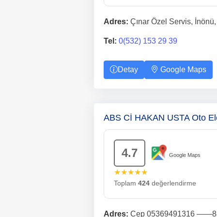
Adres:
Çınar Özel Servis, İnönü,
Tel:
0(532) 153 29 39
Detay
Google Maps
ABS Cİ HAKAN USTA Oto Elek
4.7
Google Maps
★★★★★
Toplam
424
değerlendirme
Adres:
Cep 05369491316 ——88 Ot