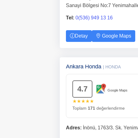
Sanayi Bölgesi No:7 Yenimahall
Tel:
0(536) 949 13 16
Detay
Google Maps
Ankara Honda
| HONDA
4.7
Google Maps
★★★★★
Toplam
171
değerlendirme
Adres:
İnönü, 1763/3. Sk. Yenim