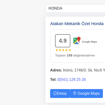
Atakan Mekanik Özel Honda 
4.9
Google Maps
★★★★★
Toplam
168
değerlendirme
Adres:
İnönü, 1746/3. Sk. No:6 
Tel:
0(541) 128 25 26
Detay
Google Maps