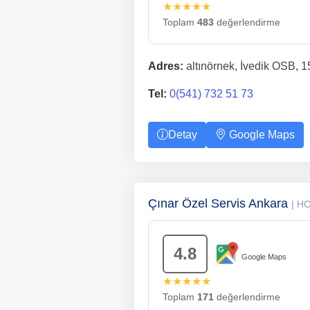
★★★★★
Toplam
483
değerlendirme
Adres:
altınörnek, İvedik OSB, 
Tel:
0(541) 732 51 73
Detay
Google Maps
Çınar Özel Servis Ankara
| H
4.8
Google Maps
★★★★★
Toplam
171
değerlendirme