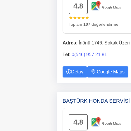
4.8
Google Maps
★★★★★
Toplam
107
değerlendirme
Adres:
İnönü 1746. Sokak Üzeri 
Tel:
0(546) 957 21 81
Detay
Google Maps
BAŞTÜRK HONDA SERVİS
4.8
Google Maps