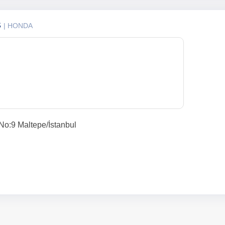
S
| HONDA
No:9 Maltepe/İstanbul