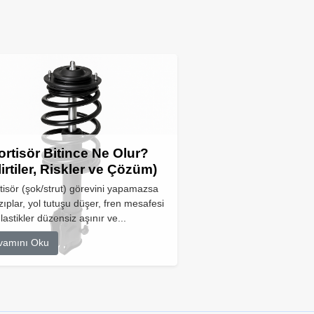
rtisör Bitince Ne Olur?
lirtiler, Riskler ve Çözüm)
isör (şok/strut) görevini yapamazsa
zıplar, yol tutuşu düşer, fren mesafesi
 lastikler düzensiz aşınır ve...
vamını Oku