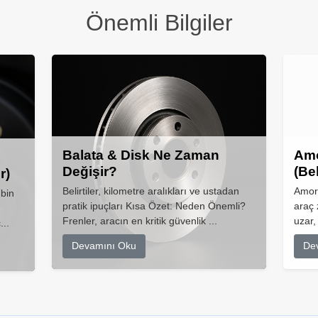
Önemli Bilgiler
Balata & Disk Ne Zaman
Amo
Değişir?
(Be
r)
Belirtiler, kilometre aralıkları ve ustadan
Amort
 bin
pratik ipuçları Kısa Özet: Neden Önemli?
araç 
Frenler, aracın en kritik güvenlik ...
uzar,
...
Devamını Oku
De