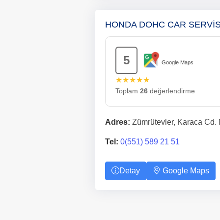
HONDA DOHC CAR SERVİ
5
Google Maps
★★★★★
Toplam
26
değerlendirme
Adres:
Zümrütevler, Karaca Cd. 
Tel:
0(551) 589 21 51
Detay
Google Maps