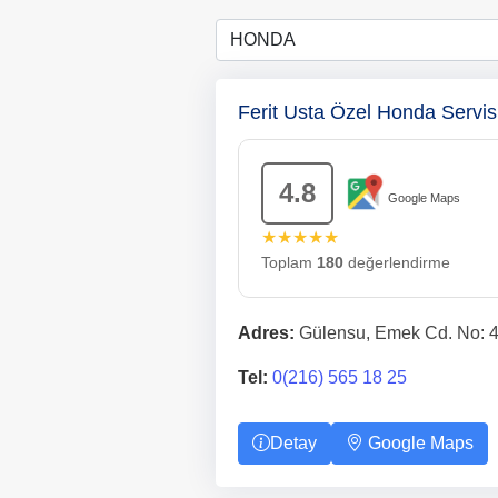
Ferit Usta Özel Honda Servis
4.8
Google Maps
★★★★★
Toplam
180
değerlendirme
Adres:
Gülensu, Emek Cd. No: 4
Tel:
0(216) 565 18 25
Detay
Google Maps