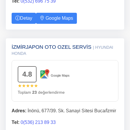
Tel:
0(532) 696 75 39
Detay
Google Maps
İZMİRJAPON OTO OZEL SERVİS
| HYUNDAI
HONDA
4.8
Google Maps
★★★★★
Toplam
23
değerlendirme
Adres:
İnönü, 677/39. Sk. Sanayi Sitesi Buca/İzmir
Tel:
0(536) 213 89 33