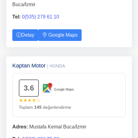
Buca/İzmir
Tel:
0(535) 279 61 10
Detay
Google Maps
Kaptan Motor
| HONDA
3.6
Google Maps
★★★★✩
Toplam
145
değerlendirme
Adres:
Mustafa Kemal Buca/İzmir