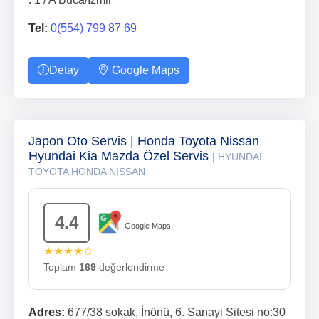
Tel:
0(554) 799 87 69
Detay
Google Maps
Japon Oto Servis | Honda Toyota Nissan
Hyundai Kia Mazda Özel Servis
| HYUNDAI
TOYOTA HONDA NISSAN
4.4
Google Maps
★★★★✩
Toplam
169
değerlendirme
Adres:
677/38 sokak, İnönü, 6. Sanayi Sitesi no:30