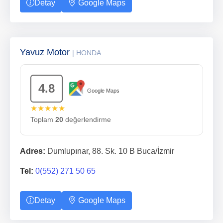
Detay
Google Maps
Yavuz Motor
| HONDA
4.8
Google Maps
★★★★★
Toplam
20
değerlendirme
Adres:
Dumlupınar, 88. Sk. 10 B Buca/İzmir
Tel:
0(552) 271 50 65
Detay
Google Maps