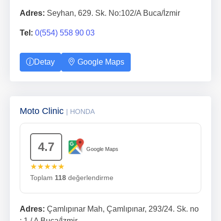
Adres:
Seyhan, 629. Sk. No:102/A Buca/İzmir
Tel:
0(554) 558 90 03
Detay
Google Maps
Moto Clinic
| HONDA
4.7
Google Maps
★★★★★
Toplam
118
değerlendirme
Adres:
Çamlıpınar Mah, Çamlıpınar, 293/24. Sk. no
: 1 / A Buca/İzmir