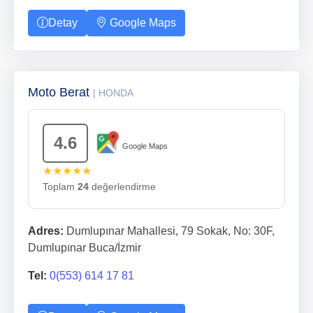
Detay
Google Maps
Moto Berat
| HONDA
4.6
Google Maps
★★★★★
Toplam
24
değerlendirme
Adres:
Dumlupınar Mahallesi, 79 Sokak, No: 30F,
Dumlupınar Buca/İzmir
Tel:
0(553) 614 17 81