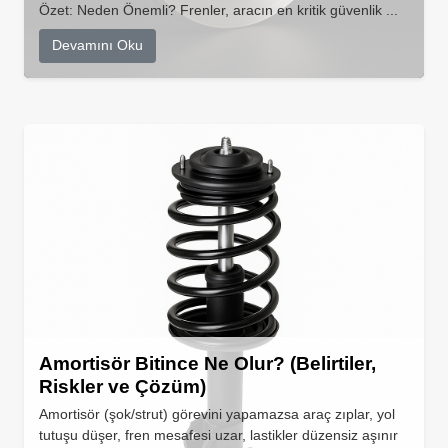
Özet: Neden Önemli? Frenler, aracın en kritik güvenlik ...
Devamını Oku
Amortisör Bitince Ne Olur? (Belirtiler,
Riskler ve Çözüm)
Amortisör (şok/strut) görevini yapamazsa araç zıplar, yol
tutuşu düşer, fren mesafesi uzar, lastikler düzensiz aşınır