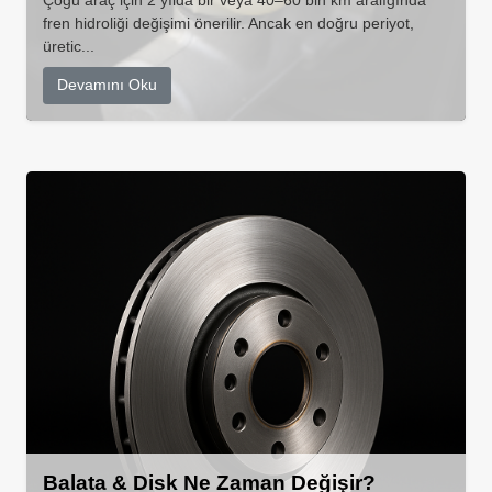
Çoğu araç için 2 yılda bir veya 40–60 bin km aralığında
fren hidroliği değişimi önerilir. Ancak en doğru periyot,
üretic...
Devamını Oku
Balata & Disk Ne Zaman Değişir?