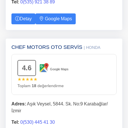
Tel:
0(535) 921 38 89
Detay
Google Maps
CHEF MOTORS OTO SERVİS
| HONDA
4.6
Google Maps
★★★★★
Toplam
18
değerlendirme
Adres:
Aşık Veysel, 5844. Sk. No:9 Karabağlar/
İzmir
Tel:
0(530) 445 41 30