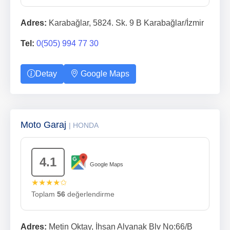
Adres:
Karabağlar, 5824. Sk. 9 B Karabağlar/İzmir
Tel:
0(505) 994 77 30
Detay
Google Maps
Moto Garaj
| HONDA
4.1
Google Maps
★★★★✩
Toplam
56
değerlendirme
Adres:
Metin Oktay, İhsan Alyanak Blv No:66/B