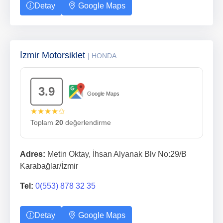
Detay
Google Maps
İzmir Motorsiklet
| HONDA
3.9
Google Maps
★★★★✩
Toplam
20
değerlendirme
Adres:
Metin Oktay, İhsan Alyanak Blv No:29/B
Karabağlar/İzmir
Tel:
0(553) 878 32 35
Detay
Google Maps