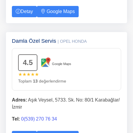
Detay
Google Maps
Damla Özel Servis
| OPEL HONDA
4.5
Google Maps
★★★★★
Toplam
13
değerlendirme
Adres:
Aşık Veysel, 5733. Sk. No: 80/1 Karabağlar/
İzmir
Tel:
0(539) 270 76 34