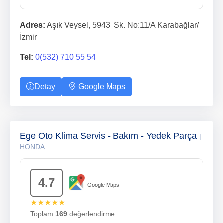
Adres:
Aşık Veysel, 5943. Sk. No:11/A Karabağlar/
İzmir
Tel:
0(532) 710 55 54
Detay
Google Maps
Ege Oto Klima Servis - Bakım - Yedek Parça
|
HONDA
4.7
Google Maps
★★★★★
Toplam
169
değerlendirme