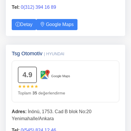
Tel:
0(312) 394 16 89
Detay
Google Maps
Tsg Otomotiv
| HYUNDAI
4.9
Google Maps
★★★★★
Toplam
35
değerlendirme
Adres:
İnönü, 1753. Cad B blok No:20
Yenimahalle/Ankara
Tel:
0(545) 824 12 46