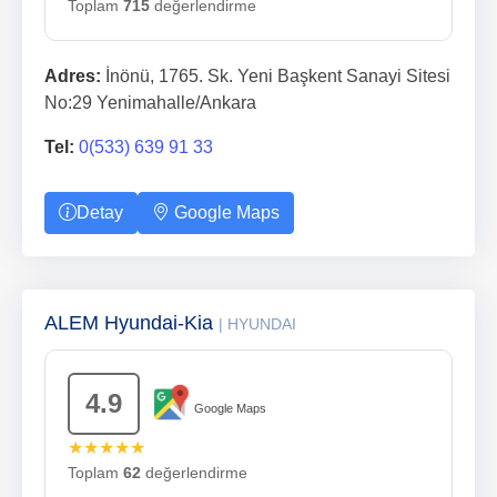
Toplam
715
değerlendirme
Adres:
İnönü, 1765. Sk. Yeni Başkent Sanayi Sitesi
No:29 Yenimahalle/Ankara
Tel:
0(533) 639 91 33
Detay
Google Maps
ALEM Hyundai-Kia
| HYUNDAI
4.9
Google Maps
★★★★★
Toplam
62
değerlendirme