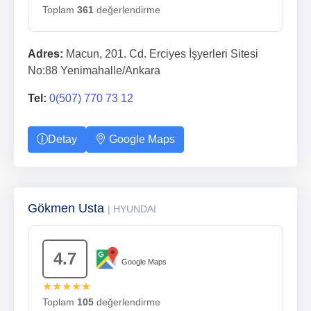
Toplam
361
değerlendirme
Adres:
Macun, 201. Cd. Erciyes İşyerleri Sitesi
No:88 Yenimahalle/Ankara
Tel:
0(507) 770 73 12
Detay
Google Maps
Gökmen Usta
| HYUNDAI
4.7
Google Maps
★★★★★
Toplam
105
değerlendirme