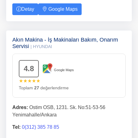
Detay
Google Maps
Akın Makina - İş Makinaları Bakım, Onarım
Servisi
| HYUNDAI
4.8
Google Maps
★★★★★
Toplam
27
değerlendirme
Adres:
Ostim OSB, 1231. Sk. No:51-53-56
Yenimahalle/Ankara
Tel:
0(312) 385 78 85