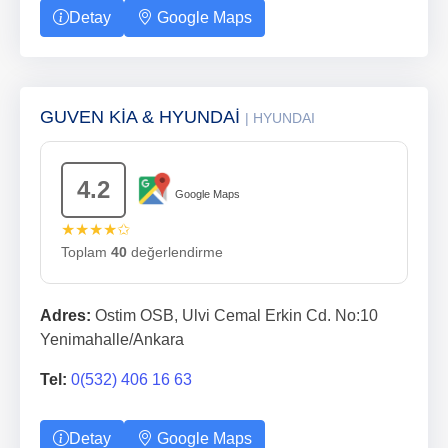
Detay
Google Maps
GUVEN KİA & HYUNDAİ
| HYUNDAI
4.2
Google Maps
★★★★✩
Toplam
40
değerlendirme
Adres:
Ostim OSB, Ulvi Cemal Erkin Cd. No:10
Yenimahalle/Ankara
Tel:
0(532) 406 16 63
Detay
Google Maps