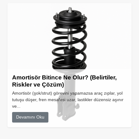
Amortisör Bitince Ne Olur? (Belirtiler,
Riskler ve Çözüm)
Amortisör (şok/strut) görevini yapamazsa araç zıplar, yol
tutuşu düşer, fren mesafesi uzar, lastikler düzensiz aşınır
ve...
Devamını Oku