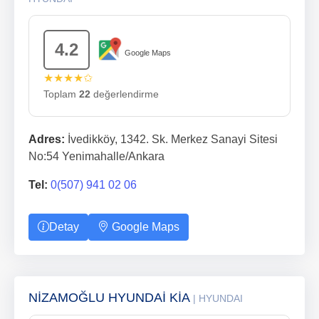
4.2
Google Maps
★★★★✩
Toplam
22
değerlendirme
Adres:
İvedikköy, 1342. Sk. Merkez Sanayi Sitesi
No:54 Yenimahalle/Ankara
Tel:
0(507) 941 02 06
Detay
Google Maps
NİZAMOĞLU HYUNDAİ KİA
| HYUNDAI