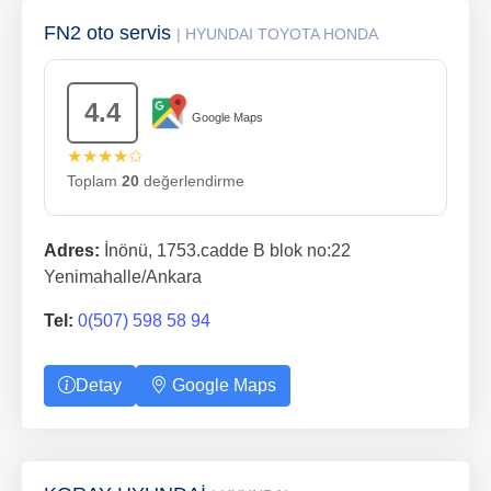
FN2 oto servis
| HYUNDAI TOYOTA HONDA
4.4
Google Maps
★★★★✩
Toplam
20
değerlendirme
Adres:
İnönü, 1753.cadde B blok no:22
Yenimahalle/Ankara
Tel:
0(507) 598 58 94
Detay
Google Maps