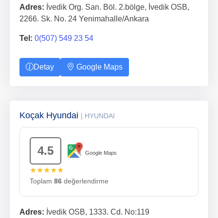
Adres:
İvedik Org. San. Böl. 2.bölge, İvedik OSB,
2266. Sk. No. 24 Yenimahalle/Ankara
Tel:
0(507) 549 23 54
Detay
Google Maps
Koçak Hyundai
| HYUNDAI
4.5
Google Maps
★★★★★
Toplam
86
değerlendirme
Adres:
İvedik OSB, 1333. Cd. No:119