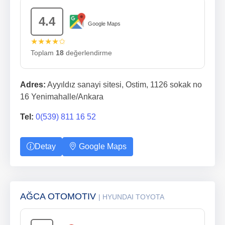
4.4
Google Maps
★★★★✩
Toplam
18
değerlendirme
Adres:
Ayyıldız sanayi sitesi, Ostim, 1126 sokak no
16 Yenimahalle/Ankara
Tel:
0(539) 811 16 52
Detay
Google Maps
AĞCA OTOMOTIV
| HYUNDAI TOYOTA