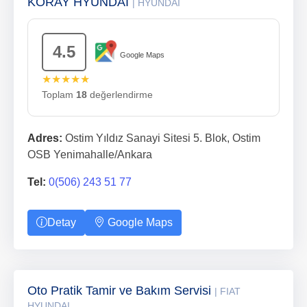
KORAY HYUNDAİ
| HYUNDAI
4.5
Google Maps
★★★★★
Toplam
18
değerlendirme
Adres:
Ostim Yıldız Sanayi Sitesi 5. Blok, Ostim
OSB Yenimahalle/Ankara
Tel:
0(506) 243 51 77
Detay
Google Maps
Oto Pratik Tamir ve Bakım Servisi
| FIAT
HYUNDAI