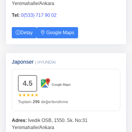
Yenimahalle/Ankara
Tel:
0(533) 717 90 02
Detay
Google Maps
Japonser
| HYUNDAI
4.5
Google Maps
★★★★★
Toplam
296
değerlendirme
Adres:
İvedik OSB, 1550. Sk. No:31
Yenimahalle/Ankara