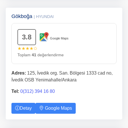
Gökboğa
| HYUNDAI
3.8
Google Maps
★★★★✩
Toplam
41
değerlendirme
Adres:
125, İvedik org. San. Bölgesi 1333 cad no,
İvedik OSB Yenimahalle/Ankara
Tel:
0(312) 394 16 80
Detay
Google Maps