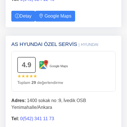
Detay
Google Maps
AS HYUNDAI ÖZEL SERVİS
| HYUNDAI
4.9
Google Maps
★★★★★
Toplam
29
değerlendirme
Adres:
1400 sokak no :9, İvedik OSB
Yenimahalle/Ankara
Tel:
0(542) 341 11 73