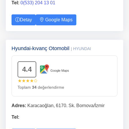
Tel:
0(533) 204 13 01
Detay
Google Maps
Hyundai-kıvanç Otomobil
| HYUNDAI
4.4
Google Maps
★★★★✩
Toplam
34
değerlendirme
Adres:
Karacaoğlan, 6170. Sk. Bornova/İzmir
Tel: