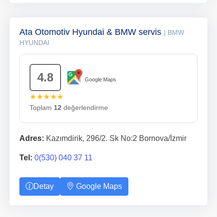
Ata Otomotiv Hyundai & BMW servis
| BMW
HYUNDAI
4.8
Google Maps
★★★★★
Toplam
12
değerlendirme
Adres:
Kazımdirik, 296/2. Sk No:2 Bornova/İzmir
Tel:
0(530) 040 37 11
Detay
Google Maps