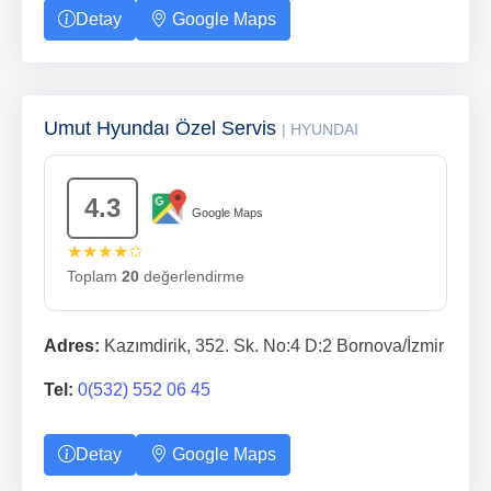
Detay
Google Maps
Umut Hyundaı Özel Servis
| HYUNDAI
4.3
Google Maps
★★★★✩
Toplam
20
değerlendirme
Adres:
Kazımdirik, 352. Sk. No:4 D:2 Bornova/İzmir
Tel:
0(532) 552 06 45
Detay
Google Maps