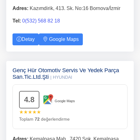
Adres:
Kazımdirik, 413. Sk. No:16 Bornova/İzmir
Tel:
0(532) 568 82 18
Detay
Google Maps
Genç Hür Otomotiv Servis Ve Yedek Parça
San.Tic.Ltd.Şti
| HYUNDAI
4.8
Google Maps
★★★★★
Toplam
72
değerlendirme
Adres:
Kemalpasa Mah., 7420 Sok, Kemalpaşa,