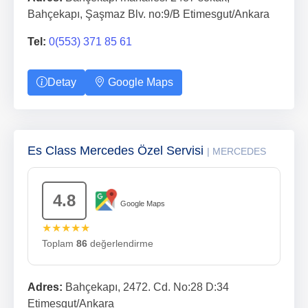
Bahçekapı, Şaşmaz Blv. no:9/B Etimesgut/Ankara
Tel:
0(553) 371 85 61
Detay
Google Maps
Es Class Mercedes Özel Servisi
| MERCEDES
4.8
Google Maps
★★★★★
Toplam
86
değerlendirme
Adres:
Bahçekapı, 2472. Cd. No:28 D:34
Etimesgut/Ankara