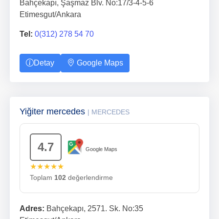
Bahçekapı, Şaşmaz Blv. No:17/3-4-5-6
Etimesgut/Ankara
Tel:
0(312) 278 54 70
Detay
Google Maps
Yiğiter mercedes
| MERCEDES
4.7
Google Maps
★★★★★
Toplam
102
değerlendirme
Adres:
Bahçekapı, 2571. Sk. No:35