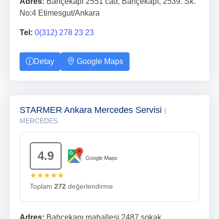
Adres:
Bahçekapı 2551 cad, Bahçekapı, 2539. Sk.
No:4 Etimesgut/Ankara
Tel:
0(312) 278 23 23
Detay
Google Maps
STARMER Ankara Mercedes Servisi
|
MERCEDES
4.9
Google Maps
★★★★★
Toplam
272
değerlendirme
Adres:
Bahçekapı mahallesi 2487 sokak,