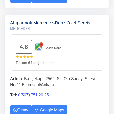
Altıparmak Mercedez-Benz Özel Servis
|
MERCEDES
4.8
Google Maps
★★★★★
Toplam
64
değerlendirme
Adres:
Bahçekapı, 2562. Sk. Oto Sanayi Sitesi
No:11 Etimesgut/Ankara
Tel:
0(507) 751 20 25
Detay
Google Maps