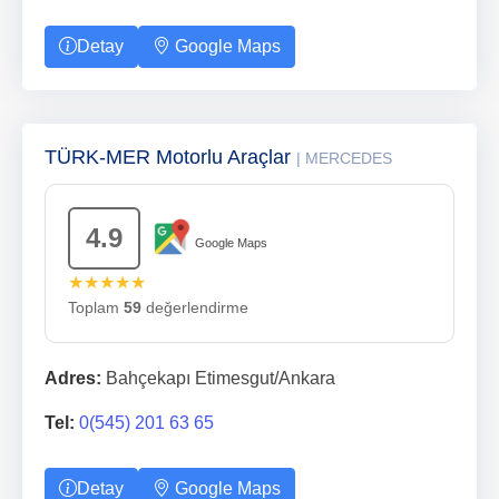
Detay
Google Maps
TÜRK-MER Motorlu Araçlar
| MERCEDES
4.9
Google Maps
★★★★★
Toplam
59
değerlendirme
Adres:
Bahçekapı Etimesgut/Ankara
Tel:
0(545) 201 63 65
Detay
Google Maps