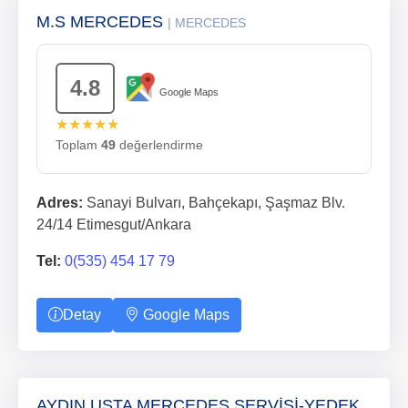
M.S MERCEDES
| MERCEDES
4.8
Google Maps
★★★★★
Toplam
49
değerlendirme
Adres:
Sanayi Bulvarı, Bahçekapı, Şaşmaz Blv.
24/14 Etimesgut/Ankara
Tel:
0(535) 454 17 79
Detay
Google Maps
AYDIN USTA MERCEDES SERVİSİ-YEDEK