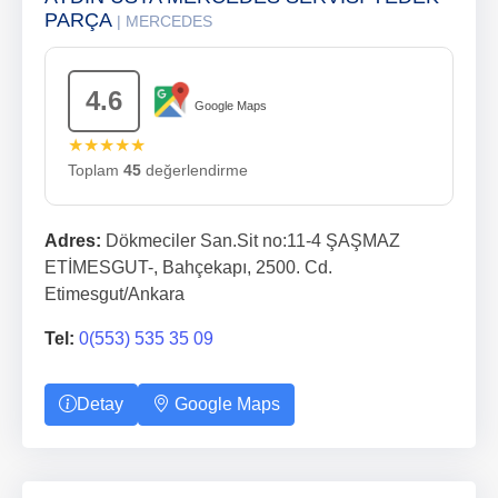
PARÇA
| MERCEDES
4.6
Google Maps
★★★★★
Toplam
45
değerlendirme
Adres:
Dökmeciler San.Sit no:11-4 ŞAŞMAZ
ETİMESGUT-, Bahçekapı, 2500. Cd.
Etimesgut/Ankara
Tel:
0(553) 535 35 09
Detay
Google Maps