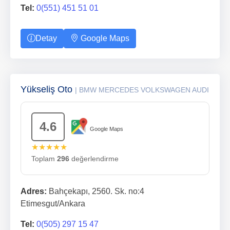
Tel:
0(551) 451 51 01
Detay
Google Maps
Yükseliş Oto
| BMW MERCEDES VOLKSWAGEN AUDI
4.6
Google Maps
★★★★★
Toplam
296
değerlendirme
Adres:
Bahçekapı, 2560. Sk. no:4
Etimesgut/Ankara
Tel:
0(505) 297 15 47