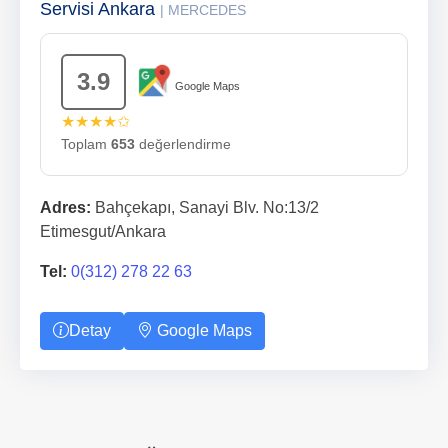
Servisi Ankara
| MERCEDES
3.9
Google Maps
★★★★✩
Toplam
653
değerlendirme
Adres:
Bahçekapı, Sanayi Blv. No:13/2
Etimesgut/Ankara
Tel:
0(312) 278 22 63
Detay
Google Maps