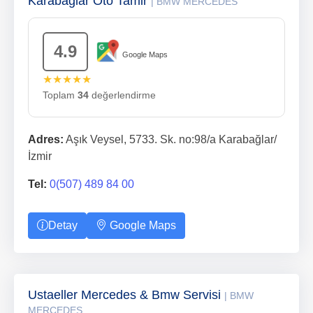
Karabağlar Oto Tamir
| BMW MERCEDES
4.9
Google Maps
★★★★★
Toplam
34
değerlendirme
Adres:
Aşık Veysel, 5733. Sk. no:98/a Karabağlar/
İzmir
Tel:
0(507) 489 84 00
Detay
Google Maps
Ustaeller Mercedes & Bmw Servisi
| BMW
MERCEDES