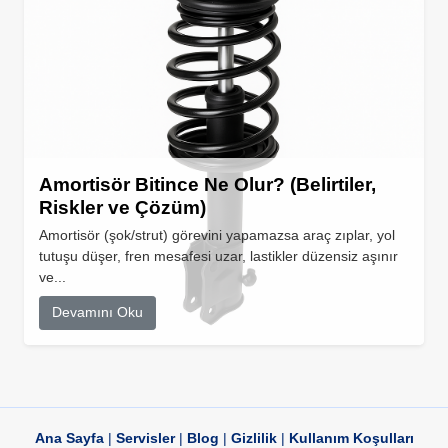
Amortisör Bitince Ne Olur? (Belirtiler,
Riskler ve Çözüm)
Amortisör (şok/strut) görevini yapamazsa araç zıplar, yol
tutuşu düşer, fren mesafesi uzar, lastikler düzensiz aşınır
ve...
Devamını Oku
Ana Sayfa
|
Servisler
|
Blog
|
Gizlilik
|
Kullanım Koşulları