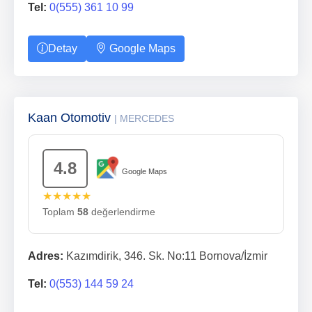
Tel:
0(555) 361 10 99
Detay
Google Maps
Kaan Otomotiv
| MERCEDES
4.8
Google Maps
★★★★★
Toplam
58
değerlendirme
Adres:
Kazımdirik, 346. Sk. No:11 Bornova/İzmir
Tel:
0(553) 144 59 24