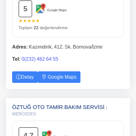
5
Google Maps
★★★★★
Toplam
22
değerlendirme
Adres:
Kazımdirik, 412. Sk. Bornova/İzmir
Tel:
0(232) 462 64 55
Detay
Google Maps
ÖZTUĞ OTO TAMİR BAKIM SERVİSİ
|
MERCEDES
4.7