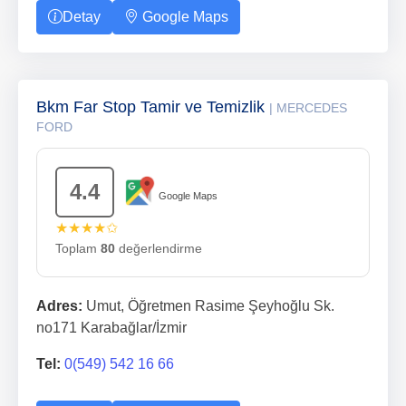
Detay
Google Maps
Bkm Far Stop Tamir ve Temizlik
| MERCEDES
FORD
4.4
Google Maps
★★★★✩
Toplam
80
değerlendirme
Adres:
Umut, Öğretmen Rasime Şeyhoğlu Sk.
no171 Karabağlar/İzmir
Tel:
0(549) 542 16 66