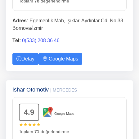
Toplam
78
değerlendirme
Adres:
Egemenlik Mah, Işıklar, Aydınlar Cd. No:33
Bornova/İzmir
Tel:
0(533) 208 36 46
Detay
Google Maps
İshar Otomotiv
| MERCEDES
4.9
Google Maps
★★★★★
Toplam
71
değerlendirme