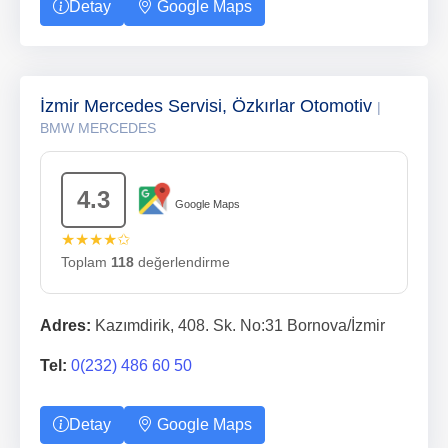
Detay
Google Maps
İzmir Mercedes Servisi, Özkırlar Otomotiv
|
BMW MERCEDES
4.3
Google Maps
★★★★✩
Toplam
118
değerlendirme
Adres:
Kazımdirik, 408. Sk. No:31 Bornova/İzmir
Tel:
0(232) 486 60 50
Detay
Google Maps