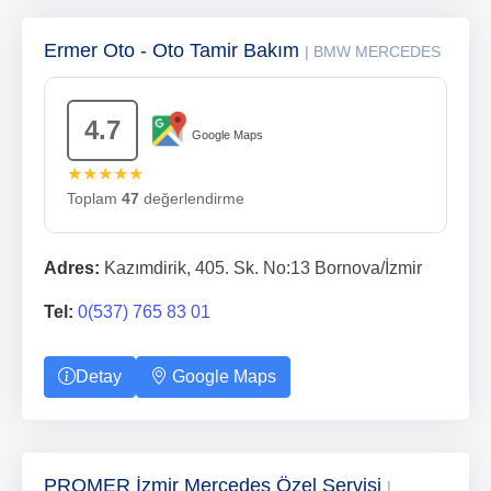
Ermer Oto - Oto Tamir Bakım
| BMW MERCEDES
4.7
Google Maps
★★★★★
Toplam
47
değerlendirme
Adres:
Kazımdirik, 405. Sk. No:13 Bornova/İzmir
Tel:
0(537) 765 83 01
Detay
Google Maps
PROMER İzmir Mercedes Özel Servisi
|