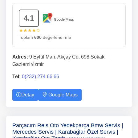
4.1
Google Maps
★★★★✩
Toplam
600
değerlendirme
Adres:
9 Eylül Mah, Akçay Cd. 698 Sokak
Gaziemir/İzmir
Tel:
0(232) 274 66 66
Detay
Google Maps
Parçacım Reis Oto Yedekparça Bmw Servis |
Mercedes Servis | Karabağlar Özel Servis |