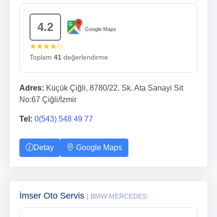
4.2
Google Maps
★★★★✩
Toplam
41
değerlendirme
Adres:
Küçük Çiğli, 8780/22. Sk. Ata Sanayi Sit
No:67 Çiğli/İzmir
Tel:
0(543) 548 49 77
Detay
Google Maps
İmser Oto Servis
| BMW MERCEDES