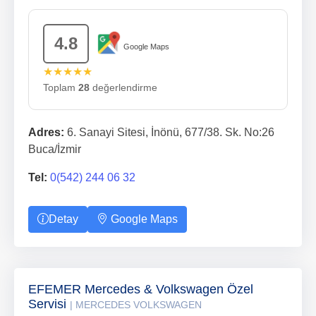
4.8
Google Maps
★★★★★
Toplam
28
değerlendirme
Adres:
6. Sanayi Sitesi, İnönü, 677/38. Sk. No:26
Buca/İzmir
Tel:
0(542) 244 06 32
Detay
Google Maps
EFEMER Mercedes & Volkswagen Özel
Servisi
| MERCEDES VOLKSWAGEN