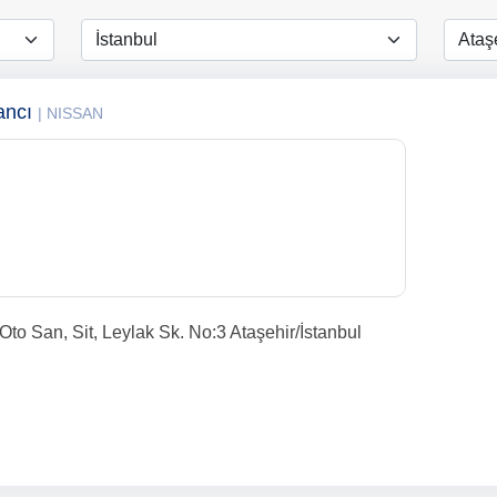
ancı
| NISSAN
to San, Sit, Leylak Sk. No:3 Ataşehir/İstanbul