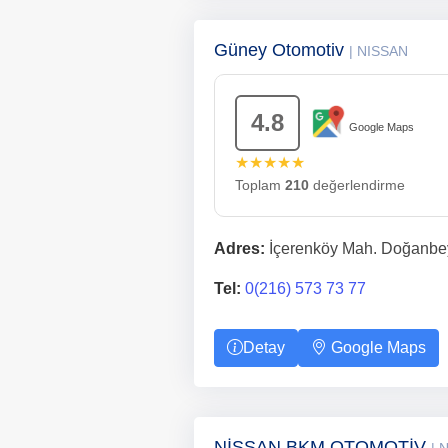
Güney Otomotiv
| NISSAN
4.8
Google Maps
★★★★★
Toplam
210
değerlendirme
Adres:
İçerenköy Mah. Doğanbey 
Tel:
0(216) 573 73 77
Detay
Google Maps
NİSSAN BKM OTOMOTİV