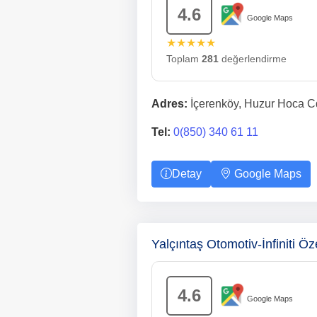
4.6
Google Maps
★★★★★
Toplam
281
değerlendirme
Adres:
İçerenköy, Huzur Hoca Cd
Tel:
0(850) 340 61 11
Detay
Google Maps
Yalçıntaş Otomotiv-İnfiniti Ö
4.6
Google Maps