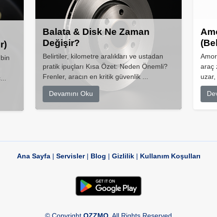
Balata & Disk Ne Zaman
Amo
Değişir?
(Be
r)
Belirtiler, kilometre aralıkları ve ustadan
Amort
 bin
pratik ipuçları Kısa Özet: Neden Önemli?
araç 
Frenler, aracın en kritik güvenlik ...
uzar,
...
Devamını Oku
De
Ana Sayfa
|
Servisler
|
Blog
|
Gizlilik
|
Kullanım Koşulları
© Copyright
OZZMO
. All Rights Reserved