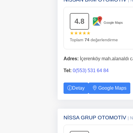
| 
4.8
Google Maps
★★★★★
Toplam
74
değerlendirme
Adres:
İçerenköy mah.alanaldı ca
Tel:
0(553) 531 64 84
Detay
Google Maps
NİSSA GRUP OTOMOTİV
| 