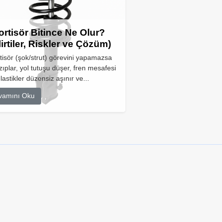
rtisör Bitince Ne Olur?
lirtiler, Riskler ve Çözüm)
isör (şok/strut) görevini yapamazsa
zıplar, yol tutuşu düşer, fren mesafesi
 lastikler düzensiz aşınır ve...
vamını Oku