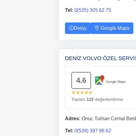
Tel:
0(535) 305 62 75
Detay
Google Maps
DENİZ VOLVO ÖZEL SERV
4.6
Google Maps
★★★★★
Toplam
122
değerlendirme
Adres:
Onur, Turhan Cemal Beri
Tel:
0(539) 397 96 62