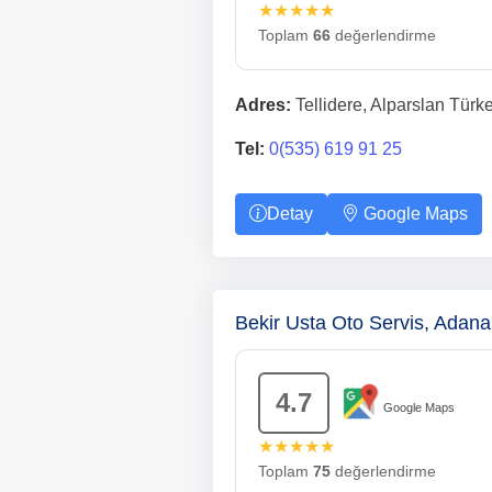
★★★★★
Toplam
66
değerlendirme
Adres:
Tellidere, Alparslan Tür
Tel:
0(535) 619 91 25
Detay
Google Maps
Bekir Usta Oto Servis, Adan
4.7
Google Maps
★★★★★
Toplam
75
değerlendirme