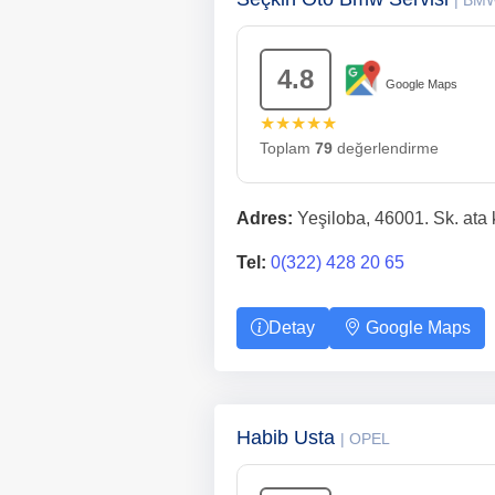
| BM
4.8
Google Maps
★★★★★
Toplam
79
değerlendirme
Adres:
Yeşiloba, 46001. Sk. ata 
Tel:
0(322) 428 20 65
Detay
Google Maps
Habib Usta
| OPEL