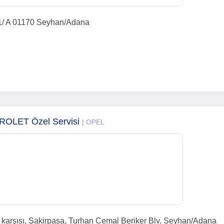
21/ A 01170 Seyhan/Adana
ROLET Özel Servisi
| OPEL
ç karşısı, Şakirpaşa, Turhan Cemal Beriker Blv. Seyhan/Adana