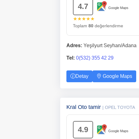
4.7
Google Maps
★★★★★
Toplam
80
değerlendirme
Adres:
Yeşilyurt Seyhan/Adana
Tel:
0(532) 355 42 29
Detay
Google Maps
Kral Oto tamir
| OPEL TOYOTA
4.9
Google Maps