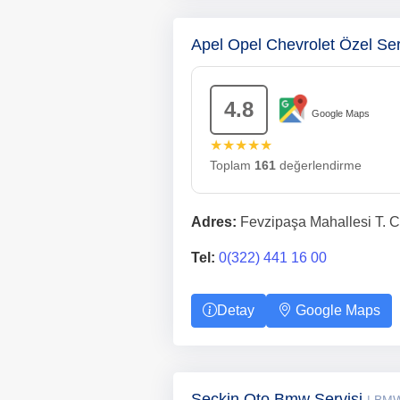
Apel Opel Chevrolet Özel Ser
4.8
Google Maps
★★★★★
Toplam
161
değerlendirme
Adres:
Fevzipaşa Mahallesi T. C
Tel:
0(322) 441 16 00
Detay
Google Maps
Seçkin Oto Bmw Servisi