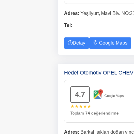
Adres:
Yeşilyurt, Mavi Blv. NO:
Tel:
Detay
Google Maps
Hedef Otomotiv OPEL CHEV
4.7
Google Maps
★★★★★
Toplam
74
değerlendirme
Adres:
Barkal Işıkları doğan vin