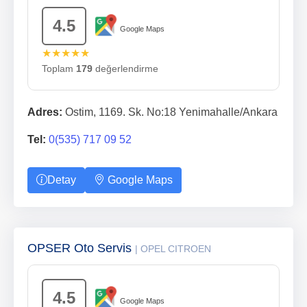
4.5
Google Maps
★★★★★
Toplam
179
değerlendirme
Adres:
Ostim, 1169. Sk. No:18 Yenimahalle/Ankara
Tel:
0(535) 717 09 52
Detay
Google Maps
OPSER Oto Servis
| OPEL CITROEN
4.5
Google Maps