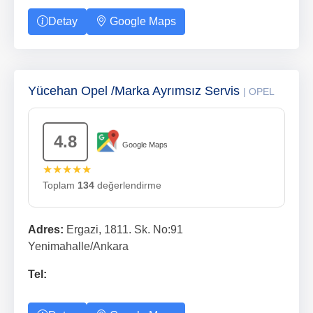
Detay
Google Maps
Yücehan Opel /Marka Ayrımsız Servis
| OPEL
4.8
Google Maps
★★★★★
Toplam
134
değerlendirme
Adres:
Ergazi, 1811. Sk. No:91
Yenimahalle/Ankara
Tel: