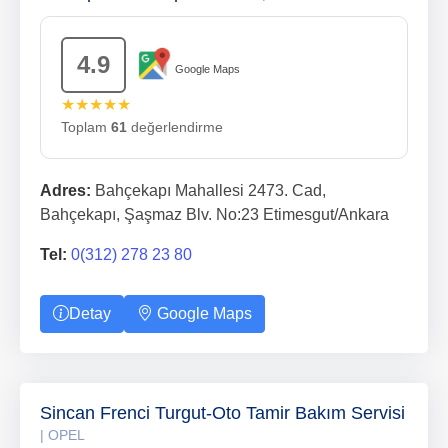
4.9
Google Maps
★★★★★
Toplam
61
değerlendirme
Adres:
Bahçekapı Mahallesi 2473. Cad,
Bahçekapı, Şaşmaz Blv. No:23 Etimesgut/Ankara
Tel:
0(312) 278 23 80
Detay
Google Maps
Sincan Frenci Turgut-Oto Tamir Bakım Servisi
| OPEL