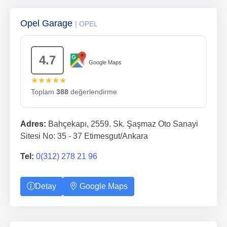
Opel Garage
| OPEL
4.7
Google Maps
★★★★★
Toplam
388
değerlendirme
Adres:
Bahçekapı, 2559. Sk. Şaşmaz Oto Sanayi
Sitesi No: 35 - 37 Etimesgut/Ankara
Tel:
0(312) 278 21 96
Detay
Google Maps