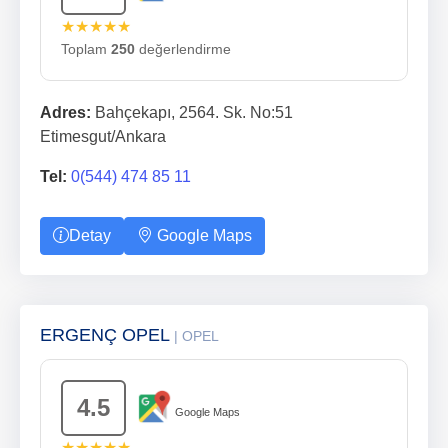
★★★★★
Toplam
250
değerlendirme
Adres:
Bahçekapı, 2564. Sk. No:51
Etimesgut/Ankara
Tel:
0(544) 474 85 11
Detay
Google Maps
ERGENÇ OPEL
| OPEL
4.5
Google Maps
★★★★★