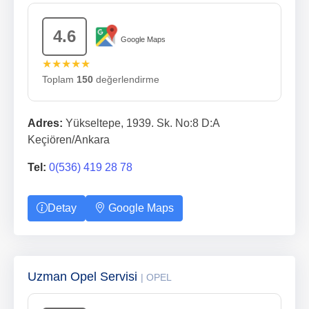
4.6
Google Maps
★★★★★
Toplam
150
değerlendirme
Adres:
Yükseltepe, 1939. Sk. No:8 D:A
Keçiören/Ankara
Tel:
0(536) 419 28 78
Detay
Google Maps
Uzman Opel Servisi
| OPEL