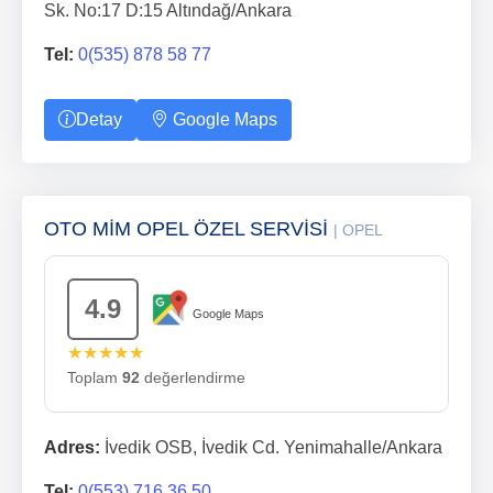
Sk. No:17 D:15 Altındağ/Ankara
Tel:
0(535) 878 58 77
Detay
Google Maps
OTO MİM OPEL ÖZEL SERVİSİ
| OPEL
4.9
Google Maps
★★★★★
Toplam
92
değerlendirme
Adres:
İvedik OSB, İvedik Cd. Yenimahalle/Ankara
Tel:
0(553) 716 36 50