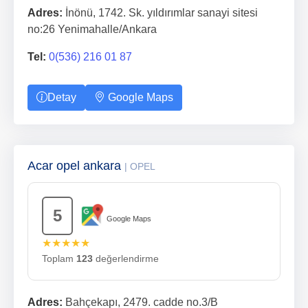
Adres:
İnönü, 1742. Sk. yıldırımlar sanayi sitesi
no:26 Yenimahalle/Ankara
Tel:
0(536) 216 01 87
Detay
Google Maps
Acar opel ankara
| OPEL
5
Google Maps
★★★★★
Toplam
123
değerlendirme
Adres:
Bahçekapı, 2479. cadde no.3/B