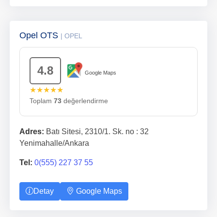
Opel OTS
| OPEL
4.8
Google Maps
★★★★★
Toplam
73
değerlendirme
Adres:
Batı Sitesi, 2310/1. Sk. no : 32
Yenimahalle/Ankara
Tel:
0(555) 227 37 55
Detay
Google Maps