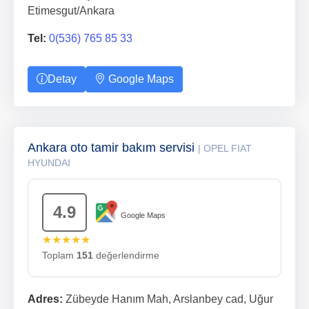
Etimesgut/Ankara
Tel:
0(536) 765 85 33
Detay
Google Maps
Ankara oto tamir bakım servisi
| OPEL FIAT
HYUNDAI
4.9
Google Maps
★★★★★
Toplam
151
değerlendirme
Adres:
Zübeyde Hanım Mah, Arslanbey cad, Uğur