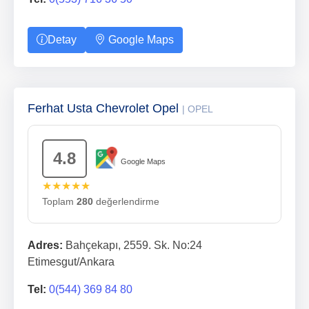
Detay
Google Maps
Ferhat Usta Chevrolet Opel
| OPEL
4.8
Google Maps
★★★★★
Toplam
280
değerlendirme
Adres:
Bahçekapı, 2559. Sk. No:24
Etimesgut/Ankara
Tel:
0(544) 369 84 80