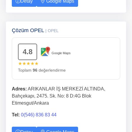
Detay
Google Maps
Çözüm OPEL
| OPEL
4.8
Google Maps
★★★★★
Toplam
96
değerlendirme
Adres:
ARIKANLAR İŞ MERKEZİ ALTINDA,
Bahçekapı, 2475. Sk. No: 8 D:4G Blok
Etimesgut/Ankara
Tel:
0(546) 836 83 44