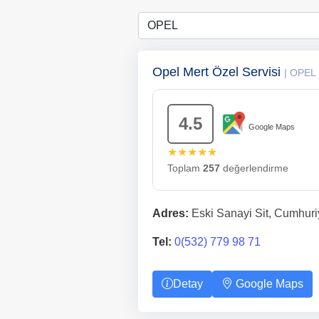
Opel Mert Özel Servisi
| OPEL
4.5
Google Maps
★★★★★
Toplam
257
değerlendirme
Adres:
Eski Sanayi Sit, Cumhuri
Tel:
0(532) 779 98 71
Detay
Google Maps