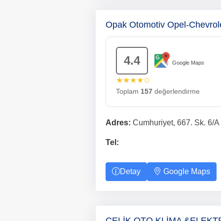
Opak Otomotiv Opel-Chevrol
4.4
Google Maps
★★★★✩
Toplam
157
değerlendirme
Adres:
Cumhuriyet, 667. Sk. 6/A
Tel:
Detay
Google Maps
ÇELİK OTO KLİMA &ELEKT