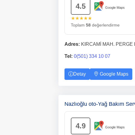
4.5
Google Maps
★★★★★
Toplam
58
değerlendirme
Adres:
KIRCAMİ MAH. PERGE BL
Tel:
0(501) 334 10 07
Detay
Google Maps
Nazlıoğlu oto-Yağ Bakım Ser
4.9
Google Maps