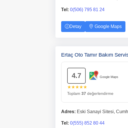
Tel:
0(506) 795 81 24
Detay
Google Maps
Ertaç Oto Tamır Bakım Servi
4.7
Google Maps
★★★★★
Toplam
37
değerlendirme
Adres:
Eski Sanayi Sitesi, Cumhu
Tel:
0(555) 852 80 44