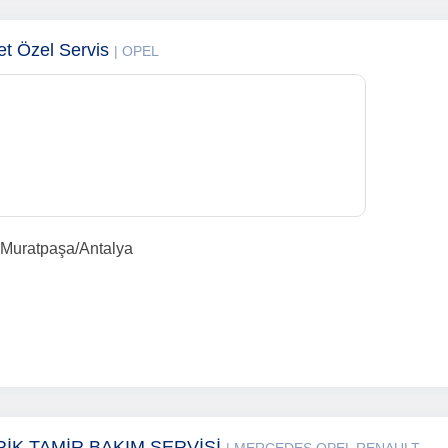
et Özel Servis
| OPEL
 Muratpaşa/Antalya
RİK TAMİR BAKIM SERVİSİ