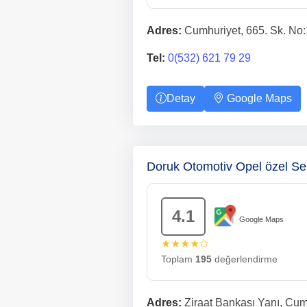
Adres:
Cumhuriyet, 665. Sk. No:
Tel:
0(532) 621 79 29
Detay
Google Maps
Doruk Otomotiv Opel özel Se
4.1
Google Maps
★★★★✩
Toplam
195
değerlendirme
Adres:
Ziraat Bankası Yanı, Cumh