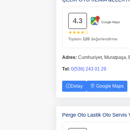
4.3
Google Maps
★★★★✩
Toplam
120
değerlendirme
Adres:
Cumhuriyet, Muratpaşa, E
Tel:
0(536) 243 01 29
Detay
Google Maps
Perge Oto Lastik Oto Servis