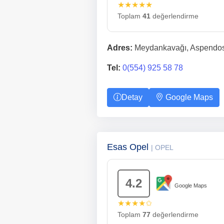
★★★★★
Toplam
41
değerlendirme
Adres:
Meydankavağı, Aspendos 
Tel:
0(554) 925 58 78
Detay
Google Maps
Esas Opel
| OPEL
4.2
Google Maps
★★★★✩
Toplam
77
değerlendirme