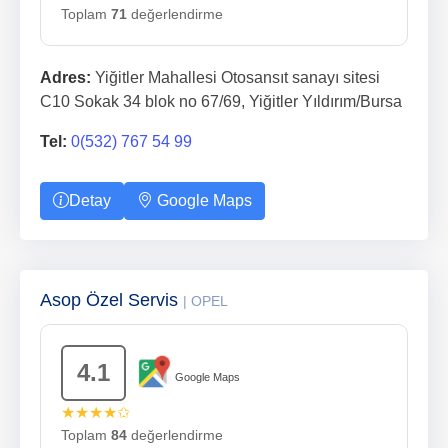
Toplam
71
değerlendirme
Adres:
Yiğitler Mahallesi Otosansıt sanayı sitesi
C10 Sokak 34 blok no 67/69, Yiğitler Yıldırım/Bursa
Tel:
0(532) 767 54 99
Detay
Google Maps
Asop Özel Servis
| OPEL
4.1
Google Maps
★★★★✩
Toplam
84
değerlendirme