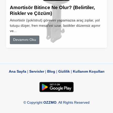
Amortisör Bitince Ne Olur? (Belirtiler,
Riskler ve Çözüm)
Amortisör (şok/strut) görevini yapamazsa araç zıplar, yol
tutuşu düşer, fren mesafesi uzar, lastikler düzensiz aşınır
ve...
Devamını Oku
Ana Sayfa
|
Servisler
|
Blog
|
Gizlilik
|
Kullanım Koşulları
© Copyright
OZZMO
. All Rights Reserved