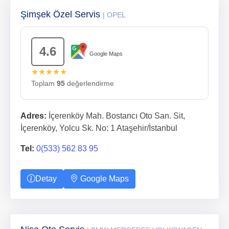
Şimşek Özel Servis
| OPEL
4.6
Google Maps
★★★★★
Toplam
95
değerlendirme
Adres:
İçerenköy Mah. Bostancı Oto San. Sit,
İçerenköy, Yolcu Sk. No: 1 Ataşehir/İstanbul
Tel:
0(533) 562 83 95
Detay
Google Maps