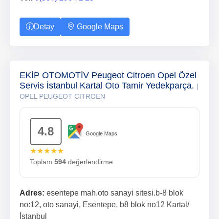
Detay
Google Maps
EKİP OTOMOTİV Peugeot Citroen Opel Özel
Servis İstanbul Kartal Oto Tamir Yedekparça.
|
OPEL PEUGEOT CITROEN
4.8
Google Maps
★★★★★
Toplam
594
değerlendirme
Adres:
esentepe mah.oto sanayi sitesi.b-8 blok
no:12, oto sanayi, Esentepe, b8 blok no12 Kartal/
İstanbul