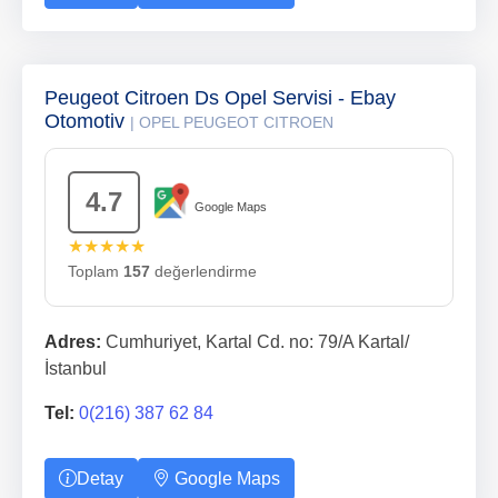
Peugeot Citroen Ds Opel Servisi - Ebay
Otomotiv
| OPEL PEUGEOT CITROEN
4.7
Google Maps
★★★★★
Toplam
157
değerlendirme
Adres:
Cumhuriyet, Kartal Cd. no: 79/A Kartal/
İstanbul
Tel:
0(216) 387 62 84
Detay
Google Maps