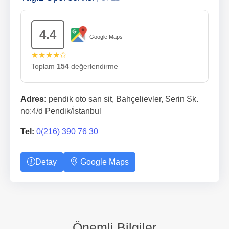
4.4
Google Maps
★★★★✩
Toplam
154
değerlendirme
Adres:
pendik oto san sit, Bahçelievler, Serin Sk.
no:4/d Pendik/İstanbul
Tel:
0(216) 390 76 30
Detay
Google Maps
Önemli Bilgiler