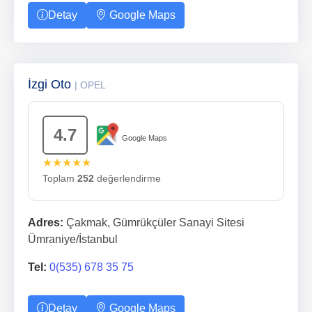
Detay
Google Maps
İzgi Oto
| OPEL
4.7
Google Maps
★★★★★
Toplam
252
değerlendirme
Adres:
Çakmak, Gümrükçüler Sanayi Sitesi
Ümraniye/İstanbul
Tel:
0(535) 678 35 75
Detay
Google Maps