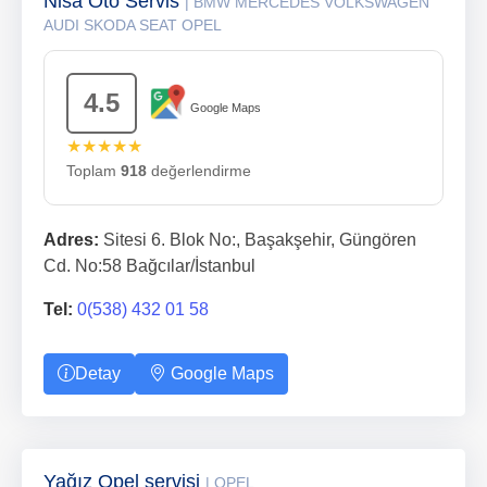
Nisa Oto Servis
| BMW MERCEDES VOLKSWAGEN
AUDI SKODA SEAT OPEL
4.5
Google Maps
★★★★★
Toplam
918
değerlendirme
Adres:
Sitesi 6. Blok No:, Başakşehir, Güngören
Cd. No:58 Bağcılar/İstanbul
Tel:
0(538) 432 01 58
Detay
Google Maps
Yağız Opel servisi
| OPEL