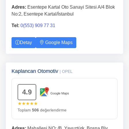
Adres:
Esentepe Kartal Oto Sanayi Sitesi A/4 Blok
No:2, Esentepe Kartal/İstanbul
Tel:
0(553) 909 77 31
Detay
Google Maps
Kaplancan Otomotiv
| OPEL
4.9
Google Maps
★★★★★
Toplam
506
değerlendirme
Adres:
Mahallesi NO: /B, Yavuztürk, Bosna Blv