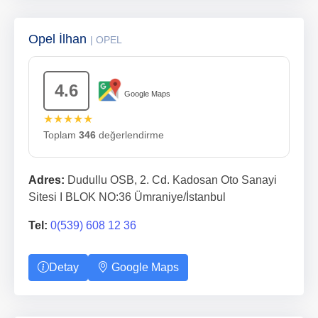
Opel İlhan
| OPEL
4.6
Google Maps
★★★★★
Toplam
346
değerlendirme
Adres:
Dudullu OSB, 2. Cd. Kadosan Oto Sanayi
Sitesi I BLOK NO:36 Ümraniye/İstanbul
Tel:
0(539) 608 12 36
Detay
Google Maps