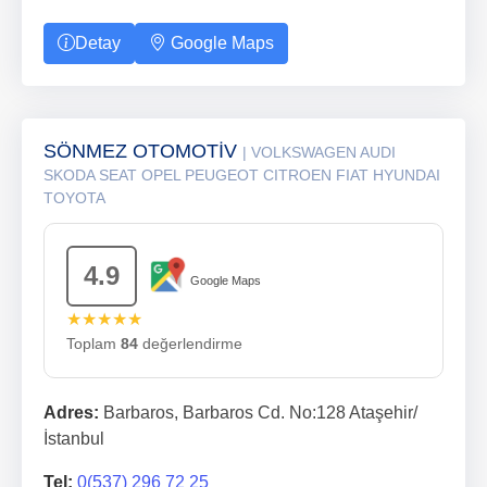
Detay
Google Maps
SÖNMEZ OTOMOTİV
| VOLKSWAGEN AUDI
SKODA SEAT OPEL PEUGEOT CITROEN FIAT HYUNDAI
TOYOTA
4.9
Google Maps
★★★★★
Toplam
84
değerlendirme
Adres:
Barbaros, Barbaros Cd. No:128 Ataşehir/
İstanbul
Tel:
0(537) 296 72 25