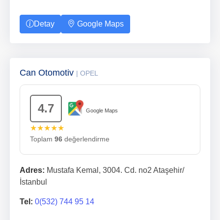
Detay
Google Maps
Can Otomotiv
| OPEL
4.7
Google Maps
★★★★★
Toplam
96
değerlendirme
Adres:
Mustafa Kemal, 3004. Cd. no2 Ataşehir/
İstanbul
Tel:
0(532) 744 95 14