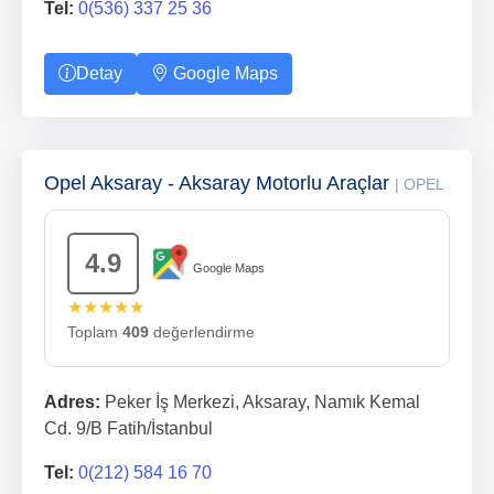
Tel:
0(536) 337 25 36
Detay
Google Maps
Opel Aksaray - Aksaray Motorlu Araçlar
| OPEL
4.9
Google Maps
★★★★★
Toplam
409
değerlendirme
Adres:
Peker İş Merkezi, Aksaray, Namık Kemal
Cd. 9/B Fatih/İstanbul
Tel:
0(212) 584 16 70