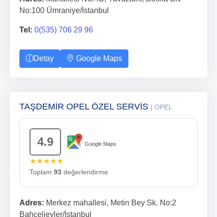
No:100 Ümraniye/İstanbul
Tel:
0(535) 706 29 96
Detay
Google Maps
TAŞDEMİR OPEL ÖZEL SERVİS
| OPEL
4.9
Google Maps
★★★★★
Toplam
93
değerlendirme
Adres:
Merkez mahallesi, Metin Bey Sk. No:2
Bahçelievler/İstanbul