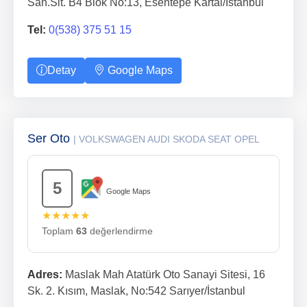
San.Sit. B4 Blok No:13, Esentepe Kartal/İstanbul
Tel:
0(538) 375 51 15
Detay
Google Maps
Ser Oto
| VOLKSWAGEN AUDI SKODA SEAT OPEL
5
Google Maps
★★★★★
Toplam
63
değerlendirme
Adres:
Maslak Mah Atatürk Oto Sanayi Sitesi, 16
Sk. 2. Kısım, Maslak, No:542 Sarıyer/İstanbul