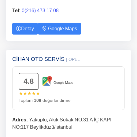
Tel:
0(216) 473 17 08
Detay
Google Maps
CİHAN OTO SERVİS
| OPEL
4.8
Google Maps
★★★★★
Toplam
108
değerlendirme
Adres:
Yakuplu, Akik Sokak NO:31 A İÇ KAPI
NO:117 Beylikdüzü/İstanbul