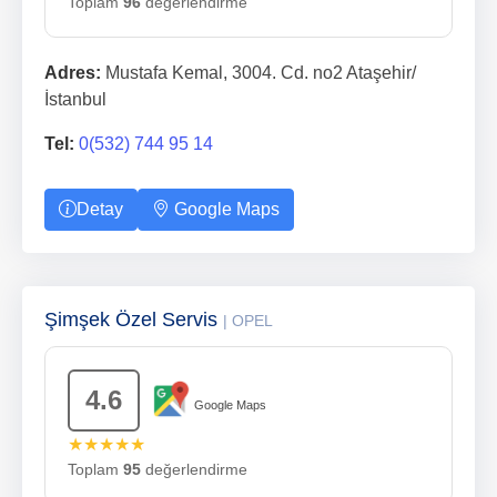
Toplam
96
değerlendirme
Adres:
Mustafa Kemal, 3004. Cd. no2 Ataşehir/
İstanbul
Tel:
0(532) 744 95 14
Detay
Google Maps
Şimşek Özel Servis
| OPEL
4.6
Google Maps
★★★★★
Toplam
95
değerlendirme