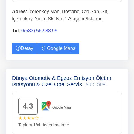
Adres:
İçerenköy Mah. Bostancı Oto San. Sit,
İçerenköy, Yolcu Sk. No: 1 Ataşehir/İstanbul
Tel:
0(533) 562 83 95
Detay
Google Maps
Dünya Otomotiv & Egzoz Emisyon Ölçüm
İstasyonu & Özel Opel Servis
| AUDI OPEL
4.3
Google Maps
★★★★✩
Toplam
194
değerlendirme