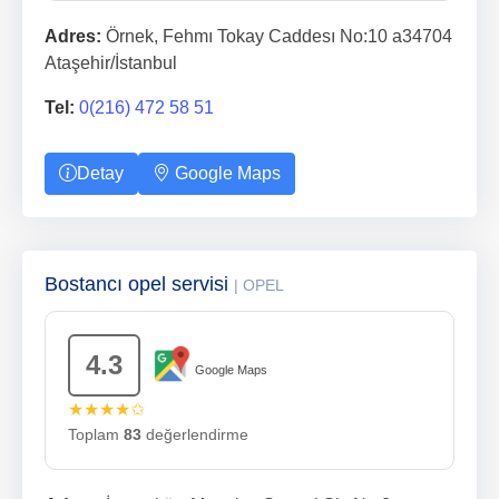
Adres:
Örnek, Fehmı Tokay Caddesı No:10 a34704
Ataşehir/İstanbul
Tel:
0(216) 472 58 51
Detay
Google Maps
Bostancı opel servisi
| OPEL
4.3
Google Maps
★★★★✩
Toplam
83
değerlendirme