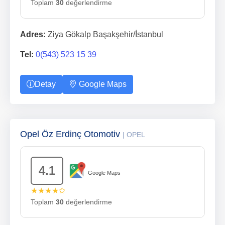
Toplam
30
değerlendirme
Adres:
Ziya Gökalp Başakşehir/İstanbul
Tel:
0(543) 523 15 39
Detay
Google Maps
Opel Öz Erdinç Otomotiv
| OPEL
4.1
Google Maps
★★★★✩
Toplam
30
değerlendirme