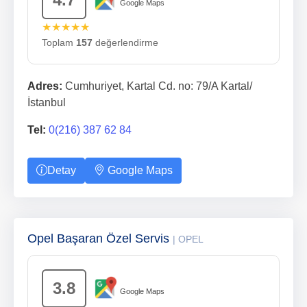
Google Maps
★★★★★
Toplam
157
değerlendirme
Adres:
Cumhuriyet, Kartal Cd. no: 79/A Kartal/
İstanbul
Tel:
0(216) 387 62 84
Detay
Google Maps
Opel Başaran Özel Servis
| OPEL
3.8
Google Maps