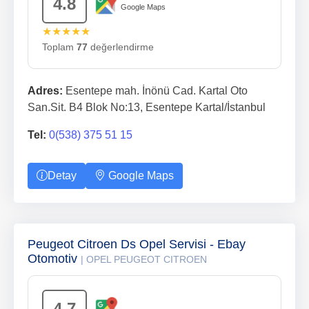
4.8
Google Maps
★★★★★
Toplam
77
değerlendirme
Adres:
Esentepe mah. İnönü Cad. Kartal Oto
San.Sit. B4 Blok No:13, Esentepe Kartal/İstanbul
Tel:
0(538) 375 51 15
Detay
Google Maps
Peugeot Citroen Ds Opel Servisi - Ebay
Otomotiv
| OPEL PEUGEOT CITROEN
4.7