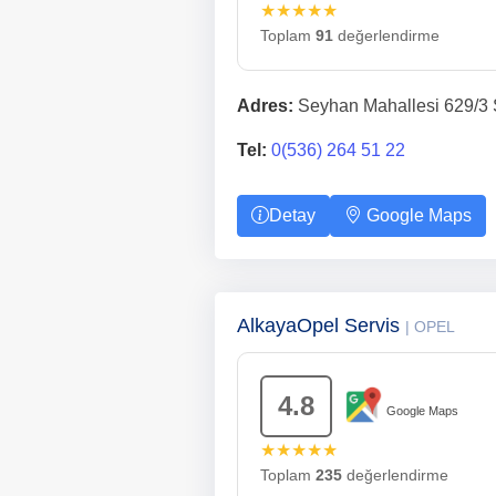
★★★★★
Toplam
91
değerlendirme
Adres:
Seyhan Mahallesi 629/3 
Tel:
0(536) 264 51 22
Detay
Google Maps
AlkayaOpel Servis
| OPEL
4.8
Google Maps
★★★★★
Toplam
235
değerlendirme