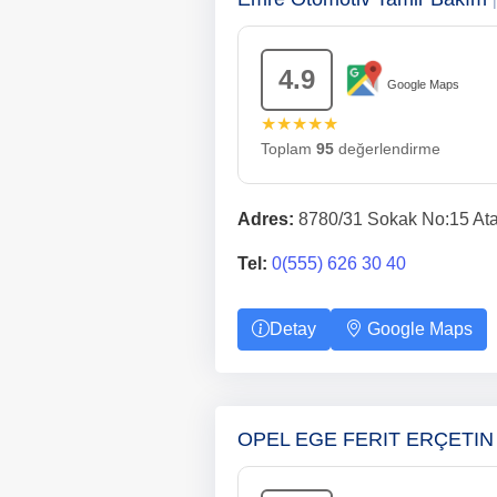
4.9
Google Maps
★★★★★
Toplam
95
değerlendirme
Adres:
8780/31 Sokak No:15 Atas
Tel:
0(555) 626 30 40
Detay
Google Maps
OPEL EGE FERIT ERÇETI