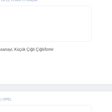
| OPEL FORD HYUNDAI
anayi, Küçük Çiğli Çiğli/İzmir
N
| OPEL