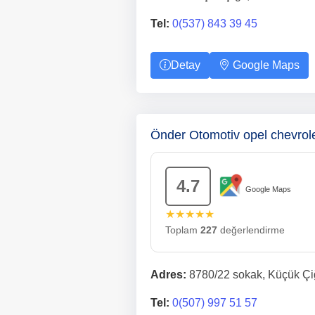
Tel:
0(537) 843 39 45
Detay
Google Maps
Önder Otomotiv opel chevrole
4.7
Google Maps
★★★★★
Toplam
227
değerlendirme
Adres:
8780/22 sokak, Küçük Çiğl
Tel:
0(507) 997 51 57