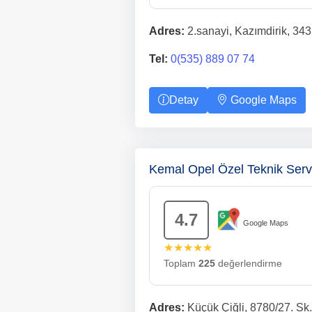
Adres:
2.sanayi, Kazımdirik, 343
Tel:
0(535) 889 07 74
Detay
Google Maps
Kemal Opel Özel Teknik Ser
4.7
Google Maps
★★★★★
Toplam
225
değerlendirme
Adres:
Küçük Çiğli, 8780/27. Sk.