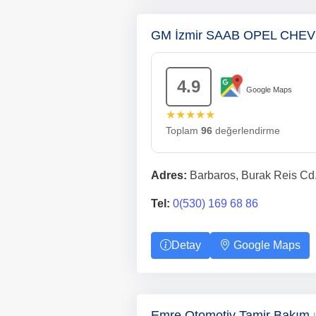
GM İzmir SAAB OPEL CHE
4.9
Google Maps
★★★★★
Toplam
96
değerlendirme
Adres:
Barbaros, Burak Reis Cd.
Tel:
0(530) 169 68 86
Detay
Google Maps
Emre Otomotiv Tamir Bakım