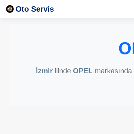
Oto Servis
O
İzmir
ilinde
OPEL
markasında u