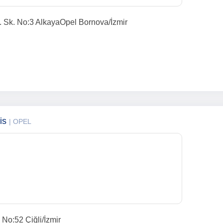
. Sk. No:3 AlkayaOpel Bornova/İzmir
vis
| OPEL
 No:52 Çiğli/İzmir