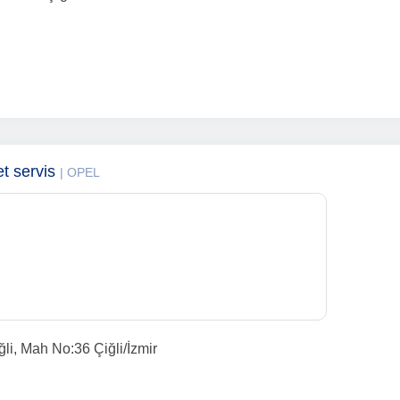
t servis
| OPEL
i, Mah No:36 Çiğli/İzmir