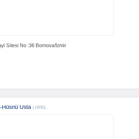
yi Sitesi No :36 Bornova/İzmir
si-Hüsnü Usta
| OPEL