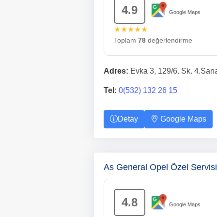
4.9
Google Maps
★★★★★
Toplam
78
değerlendirme
Adres:
Evka 3, 129/6. Sk. 4.Sana
Tel:
0(532) 132 26 15
Detay
Google Maps
As General Opel Özel Servi
4.8
Google Maps