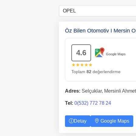
Öz Bilen Otomotiv I Mersin O
4.6
Google Maps
★★★★★
Toplam
82
değerlendirme
Adres:
Selçuklar, Mersinli Ahmet
Tel:
0(532) 772 78 24
Detay
Google Maps