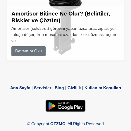
Amortisör Bitince Ne Olur? (Belirtiler,
Riskler ve Çözüm)
Amortisör (şok/strut) görevini yapamazsa araç zıplar, yol
tutuşu düşer, fren mesafesi uzar, lastikler düzensiz aşınır
ve...
Devamını Oku
Ana Sayfa
|
Servisler
|
Blog
|
Gizlilik
|
Kullanım Koşulları
© Copyright
OZZMO
. All Rights Reserved