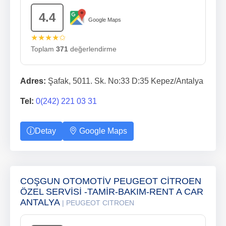
4.4
Google Maps
★★★★✩
Toplam
371
değerlendirme
Adres:
Şafak, 5011. Sk. No:33 D:35 Kepez/Antalya
Tel:
0(242) 221 03 31
Detay
Google Maps
COŞGUN OTOMOTİV PEUGEOT CİTROEN
ÖZEL SERVİSİ -TAMİR-BAKIM-RENT A CAR
ANTALYA
| PEUGEOT CITROEN