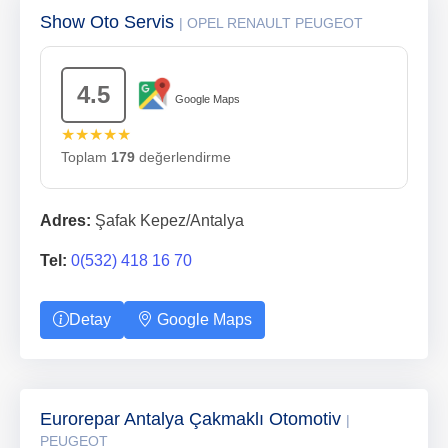
Show Oto Servis
| OPEL RENAULT PEUGEOT
4.5
Google Maps
★★★★★
Toplam
179
değerlendirme
Adres:
Şafak Kepez/Antalya
Tel:
0(532) 418 16 70
Detay
Google Maps
Eurorepar Antalya Çakmaklı Otomotiv
|
PEUGEOT