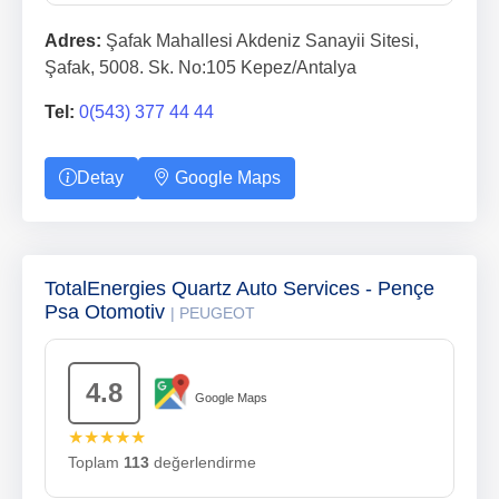
Adres:
Şafak Mahallesi Akdeniz Sanayii Sitesi,
Şafak, 5008. Sk. No:105 Kepez/Antalya
Tel:
0(543) 377 44 44
Detay
Google Maps
TotalEnergies Quartz Auto Services - Pençe
Psa Otomotiv
| PEUGEOT
4.8
Google Maps
★★★★★
Toplam
113
değerlendirme