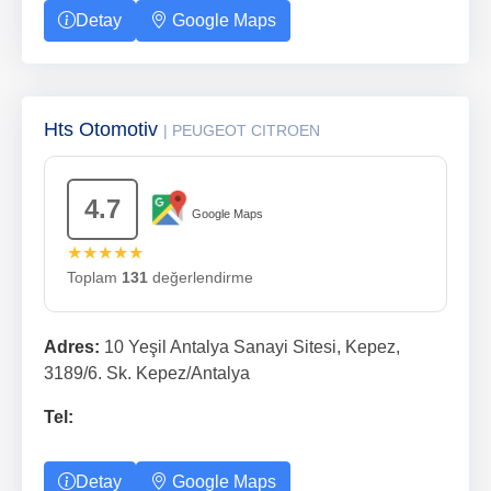
Detay
Google Maps
Hts Otomotiv
| PEUGEOT CITROEN
4.7
Google Maps
★★★★★
Toplam
131
değerlendirme
Adres:
10 Yeşil Antalya Sanayi Sitesi, Kepez,
3189/6. Sk. Kepez/Antalya
Tel:
Detay
Google Maps