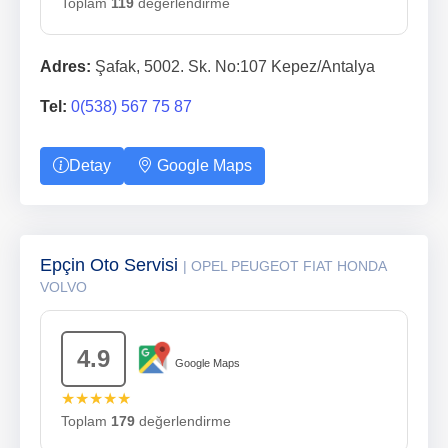
Toplam
119
değerlendirme
Adres:
Şafak, 5002. Sk. No:107 Kepez/Antalya
Tel:
0(538) 567 75 87
Detay
Google Maps
Epçin Oto Servisi
| OPEL PEUGEOT FIAT HONDA
VOLVO
4.9
Google Maps
★★★★★
Toplam
179
değerlendirme