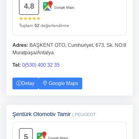
4.8
Google Maps
★★★★★
Toplam
52
değerlendirme
Adres:
BAŞKENT OTO, Cumhuriyet, 673. Sk. NO:8
Muratpaşa/Antalya
Tel:
0(530) 400 32 35
Detay
Google Maps
Şentürk Otomotiv Tamir
| PEUGEOT
5
Google Maps