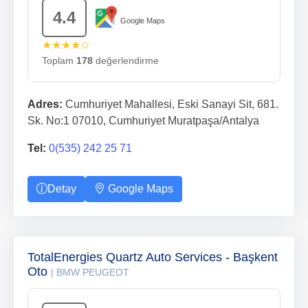
4.4
Google Maps
★★★★✩
Toplam
178
değerlendirme
Adres:
Cumhuriyet Mahallesi, Eski Sanayi Sit, 681.
Sk. No:1 07010, Cumhuriyet Muratpaşa/Antalya
Tel:
0(535) 242 25 71
Detay
Google Maps
TotalEnergies Quartz Auto Services - Başkent
Oto
| BMW PEUGEOT