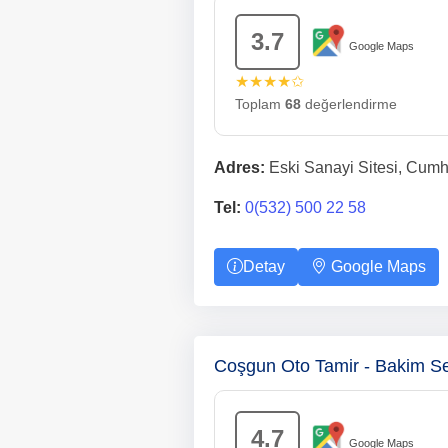
3.7
Google Maps
★★★★✩
Toplam
68
değerlendirme
Adres:
Eski Sanayi Sitesi, Cumh
Tel:
0(532) 500 22 58
Detay
Google Maps
Coşgun Oto Tamir - Bakim Se
4.7
Google Maps