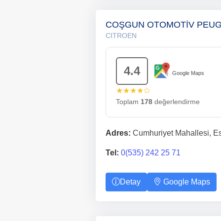
COŞGUN OTOMOTİV PEUGE
CITROEN
4.4
Google Maps
★★★★✩
Toplam
178
değerlendirme
Adres:
Cumhuriyet Mahallesi, Es
Tel:
0(535) 242 25 71
Detay
Google Maps