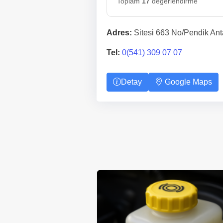
Toplam
17
değerlendirme
Adres:
Sitesi 663 No/Pendik An
Tel:
0(541) 309 07 07
Detay
Google Maps