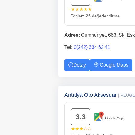
★★★★★
Toplam
25
değerlendirme
Adres:
Cumhuriyet, 663. Sk. Esk
Tel:
0(242) 334 62 41
Detay
Google Maps
Antalya Oto Aksesuar
| PEUG
3.3
Google Maps
★★★✩✩