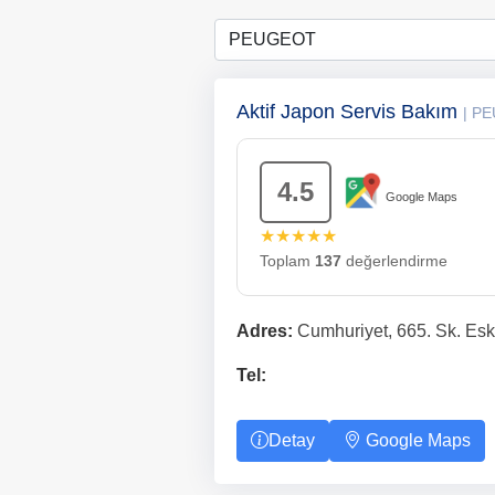
Aktif Japon Servis Bakım
| P
4.5
Google Maps
★★★★★
Toplam
137
değerlendirme
Adres:
Cumhuriyet, 665. Sk. Eski
Tel:
Detay
Google Maps