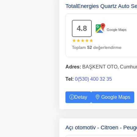
TotalEnergies Quartz Auto S
4.8
Google Maps
★★★★★
Toplam
52
değerlendirme
Adres:
BAŞKENT OTO, Cumhuriye
Tel:
0(530) 400 32 35
Detay
Google Maps
Açı otomotiv - Citroen - Peugo