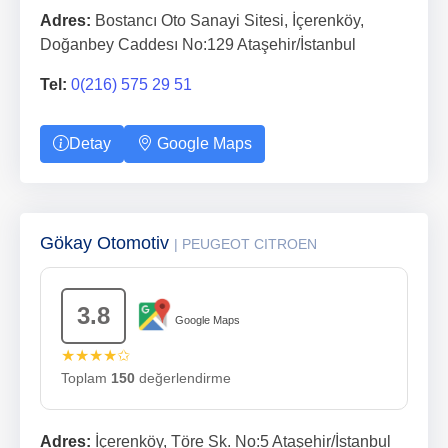
Adres:
Bostancı Oto Sanayi Sitesi, İçerenköy,
Doğanbey Caddesı No:129 Ataşehir/İstanbul
Tel:
0(216) 575 29 51
Detay
Google Maps
Gökay Otomotiv
| PEUGEOT CITROEN
3.8
Google Maps
★★★★✩
Toplam
150
değerlendirme
Adres:
İçerenköy, Töre Sk. No:5 Ataşehir/İstanbul