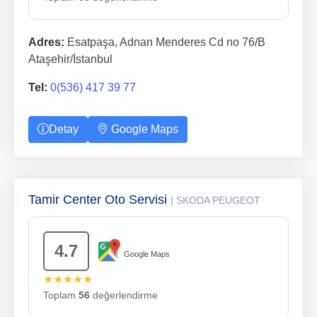
Adres:
Esatpaşa, Adnan Menderes Cd no 76/B
Ataşehir/İstanbul
Tel:
0(536) 417 39 77
Detay
Google Maps
Tamir Center Oto Servisi
| SKODA PEUGEOT
4.7
Google Maps
★★★★★
Toplam
56
değerlendirme