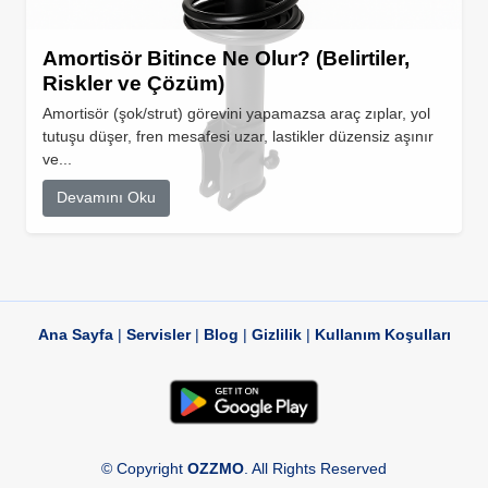
Amortisör Bitince Ne Olur? (Belirtiler,
Riskler ve Çözüm)
Amortisör (şok/strut) görevini yapamazsa araç zıplar, yol
tutuşu düşer, fren mesafesi uzar, lastikler düzensiz aşınır
ve...
Devamını Oku
Ana Sayfa
|
Servisler
|
Blog
|
Gizlilik
|
Kullanım Koşulları
© Copyright
OZZMO
. All Rights Reserved