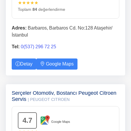
★★★★★
Toplam
84
değerlendirme
Adres:
Barbaros, Barbaros Cd. No:128 Ataşehir/
İstanbul
Tel:
0(537) 296 72 25
Detay
Google Maps
Serçeler Otomotiv, Bostancı Peugeot Citroen
Servis
| PEUGEOT CITROEN
4.7
Google Maps