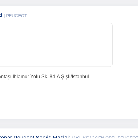
si
| PEUGEOT
ntaşı Ihlamur Yolu Sk. 84-A Şişli/İstanbul
repar Peugeot Servis Maslak