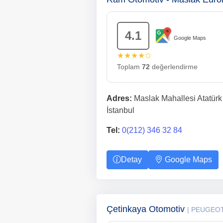
4.1
Google Maps
★★★★✩
Toplam
72
değerlendirme
Adres:
Maslak Mahallesi Atatürk
İstanbul
Tel:
0(212) 346 32 84
Detay
Google Maps
Çetinkaya Otomotiv
| PEUGEO