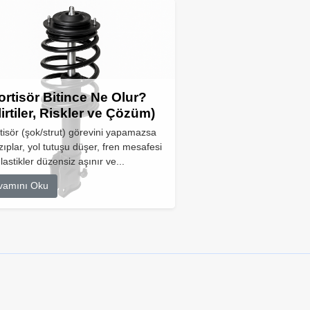
rtisör Bitince Ne Olur?
lirtiler, Riskler ve Çözüm)
isör (şok/strut) görevini yapamazsa
zıplar, yol tutuşu düşer, fren mesafesi
 lastikler düzensiz aşınır ve...
vamını Oku