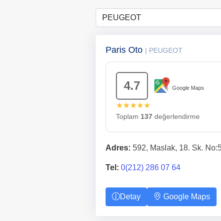
Paris Oto
| PEUGEOT
4.7
Google Maps
★★★★★
Toplam
137
değerlendirme
Adres:
592, Maslak, 18. Sk. No:5
Tel:
0(212) 286 07 64
Detay
Google Maps