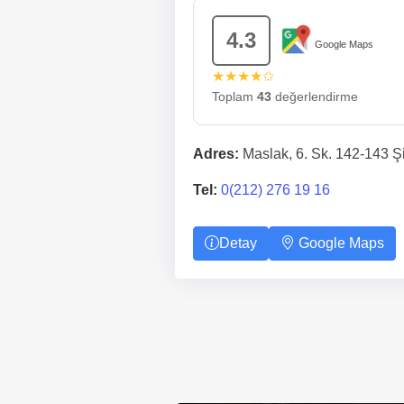
4.3
Google Maps
★★★★✩
Toplam
43
değerlendirme
Adres:
Maslak, 6. Sk. 142-143 Şiş
Tel:
0(212) 276 19 16
Detay
Google Maps