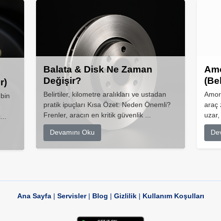
Balata & Disk Ne Zaman
Amo
Değişir?
(Be
r)
Belirtiler, kilometre aralıkları ve ustadan
Amort
 bin
pratik ipuçları Kısa Özet: Neden Önemli?
araç 
Frenler, aracın en kritik güvenlik ...
uzar,
...
Devamını Oku
De
Ana Sayfa
|
Servisler
|
Blog
|
Gizlilik
|
Kullanım Koşulları