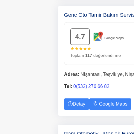
Genç Oto Tamir Bakım Servi
4.7
Google Maps
★★★★★
Toplam
117
değerlendirme
Adres:
Nişantası, Teşvikiye, Nişa
Tel:
0(532) 276 66 82
Detay
Google Maps
Ram Otomotiv - Maslak Euro