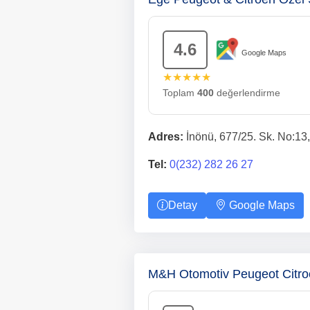
4.6
Google Maps
★★★★★
Toplam
400
değerlendirme
Adres:
İnönü, 677/25. Sk. No:13
Tel:
0(232) 282 26 27
Detay
Google Maps
M&H Otomotiv Peugeot Citro