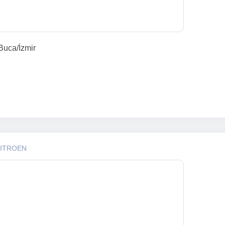
Buca/İzmir
CITROEN