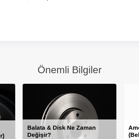
Önemli Bilgiler
Balata & Disk Ne Zaman
Amo
Değişir?
(Be
r)