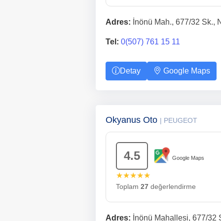
Adres:
İnönü Mah., 677/32 Sk., N
Tel:
0(507) 761 15 11
Detay
Google Maps
Okyanus Oto
| PEUGEOT
4.5
Google Maps
★★★★★
Toplam
27
değerlendirme
Adres:
İnönü Mahallesi, 677/32 S