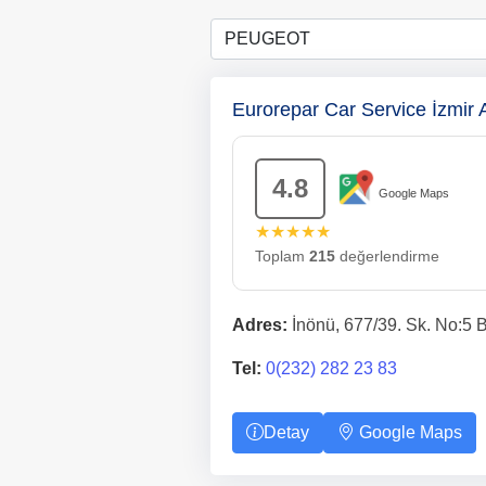
Eurorepar Car Service İzmir
4.8
Google Maps
★★★★★
Toplam
215
değerlendirme
Adres:
İnönü, 677/39. Sk. No:5 B
Tel:
0(232) 282 23 83
Detay
Google Maps