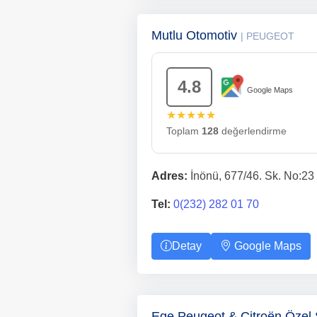
Mutlu Otomotiv
| PEUGEOT
4.8
Google Maps
★★★★★
Toplam
128
değerlendirme
Adres:
İnönü, 677/46. Sk. No:23
Tel:
0(232) 282 01 70
Detay
Google Maps
Ege Peugeot & Citroën Özel 