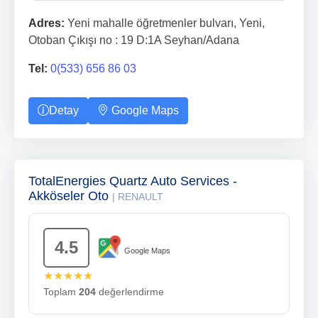
Adres:
Yeni mahalle öğretmenler bulvarı, Yeni,
Otoban Çıkışı no : 19 D:1A Seyhan/Adana
Tel:
0(533) 656 86 03
Detay
Google Maps
TotalEnergies Quartz Auto Services -
Akköseler Oto
| RENAULT
4.5
Google Maps
★★★★★
Toplam
204
değerlendirme