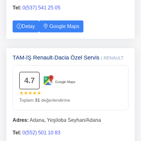
Tel:
0(537) 541 25 05
Detay
Google Maps
TAM-İŞ Renault-Dacia Özel Servis
| RENAULT
4.7
Google Maps
★★★★★
Toplam
31
değerlendirme
Adres:
Adana, Yeşiloba Seyhan/Adana
Tel:
0(552) 501 10 83