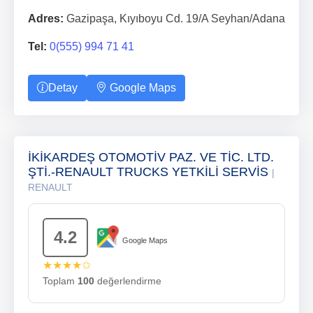
Adres:
Gazipaşa, Kıyıboyu Cd. 19/A Seyhan/Adana
Tel:
0(555) 994 71 41
Detay
Google Maps
İKİKARDEŞ OTOMOTİV PAZ. VE TİC. LTD.
ŞTİ.-RENAULT TRUCKS YETKİLİ SERVİS
|
RENAULT
4.2
Google Maps
★★★★✩
Toplam
100
değerlendirme