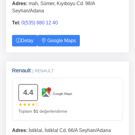
Adres:
mah, Sümer, Kıyıboyu Cd. 98/A
Seyhan/Adana
Tel:
0(535) 880 12 40
Detay
Google Maps
Renault
| RENAULT
4.4
Google Maps
★★★★✩
Toplam
51
değerlendirme
Adres:
İstiklal, İstiklal Cd. 66/A Seyhan/Adana