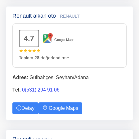
Renault alkan oto
| RENAULT
4.7
Google Maps
★★★★★
Toplam
28
değerlendirme
Adres:
Gülbahçesi Seyhan/Adana
Tel:
0(531) 294 91 06
Detay
Google Maps