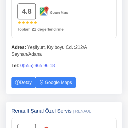
4.8
Google Maps
★★★★★
Toplam
21
değerlendirme
Adres:
Yeşilyurt, Kıyıboyu Cd. :212/A
Seyhan/Adana
Tel:
0(555) 965 96 18
Detay
Google Maps
Renault Ṣanal Özel Servis
| RENAULT