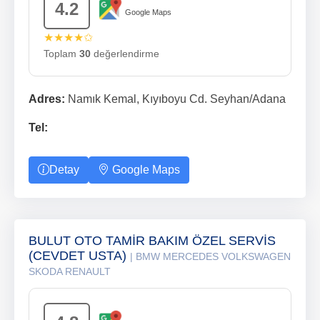
4.2
Google Maps
★★★★✩
Toplam
30
değerlendirme
Adres:
Namık Kemal, Kıyıboyu Cd. Seyhan/Adana
Tel:
Detay
Google Maps
BULUT OTO TAMİR BAKIM ÖZEL SERVİS
(CEVDET USTA)
| BMW MERCEDES VOLKSWAGEN
SKODA RENAULT