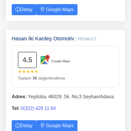
Detay
Google Maps
Hasan İki Kardeş Otomotiv
| RENAULT
4.5
Google Maps
★★★★★
Toplam
36
değerlendirme
Adres:
Yeşiloba, 46029. Sk. No:3 Seyhan/Adana
Tel:
0(322) 428 11 64
Detay
Google Maps