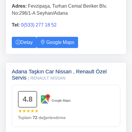
Adres:
Fevzipaşa, Turhan Cemal Beriker Blv.
No:296/1-A Seyhan/Adana
Tel:
0(533) 277 18 52
Detay
Google Maps
Adana Taşkın Car Nissan , Renault Özel
Servis
| RENAULT NISSAN
4.8
Google Maps
★★★★★
Toplam
72
değerlendirme