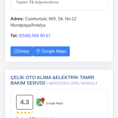
Toplam
73
değerlendirme
Adres:
Cumhuriyet, 665. Sk. No:12
Muratpaşa/Antalya
Tel:
0(546) 569 90 67
Detay
Google Maps
ÇELİK OTO KLİMA &ELEKTRİK TAMİR
BAKIM SERVİSİ
| MERCEDES OPEL RENAULT
4.3
Google Maps
★★★★✩