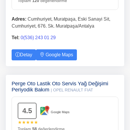
Toplam
120
değerlendirme
Adres:
Cumhuriyet, Muratpaşa, Eski Sanayi Sit,
Cumhuriyet, 676. Sk. Muratpaşa/Antalya
Tel:
0(536) 243 01 29
Detay
Google Maps
Perge Oto Lastik Oto Servis Yağ Değişimi
Periyodik Bakım
| OPEL RENAULT FIAT
4.5
Google Maps
★★★★★
Toplam
58
değerlendirme