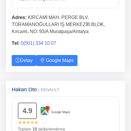
Adres:
KIRCAMİ MAH. PERGE BLV.
TORAMANOĞULLARI İŞ MERKEZİB BLOK,
Kırcami, NO: 93/A Muratpaşa/Antalya
Tel:
0(501) 334 10 07
Detay
Google Maps
Hakan Oto
| RENAULT
4.9
Google Maps
★★★★★
Toplam
15
değerlendirme