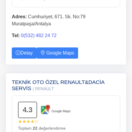
Adres:
Cumhuriyet, 671. Sk. No:79
Muratpaşa/Antalya
Tel:
0(532) 482 24 72
Detay
Google Maps
TEKNİK OTO ÖZEL RENAULT&DACİA
SERVİS
| RENAULT
4.3
Google Maps
★★★★✩
Toplam
22
değerlendirme