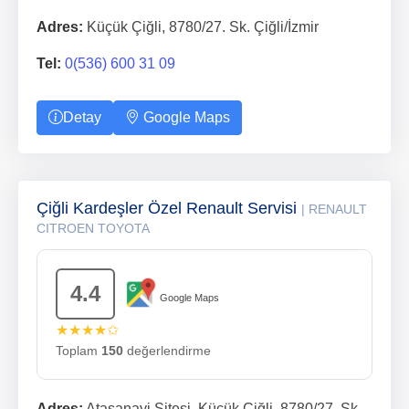
Adres:
Küçük Çiğli, 8780/27. Sk. Çiğli/İzmir
Tel:
0(536) 600 31 09
Detay
Google Maps
Çiğli Kardeşler Özel Renault Servisi
| RENAULT
CITROEN TOYOTA
4.4
Google Maps
★★★★✩
Toplam
150
değerlendirme
Adres:
Atasanayi Sitesi, Küçük Çiğli, 8780/27. Sk.