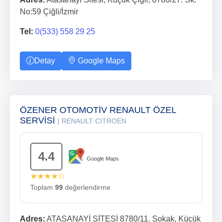
No:59 Çiğli/İzmir
Tel:
0(533) 558 29 25
Detay
Google Maps
ÖZENER OTOMOTİV RENAULT ÖZEL
SERVİSİ
| RENAULT CITROEN
4.4
Google Maps
★★★★✩
Toplam
99
değerlendirme
Adres:
ATASANAYİ SİTESİ 8780/11. Sokak, Küçük