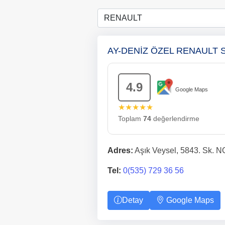
AY-DENİZ ÖZEL RENAULT 
4.9
Google Maps
★★★★★
Toplam
74
değerlendirme
Adres:
Aşık Veysel, 5843. Sk. N
Tel:
0(535) 729 36 56
Detay
Google Maps