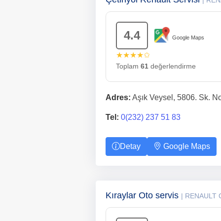
| RE
4.4
Google Maps
★★★★✩
Toplam
61
değerlendirme
Adres:
Aşık Veysel, 5806. Sk. No
Tel:
0(232) 237 51 83
Detay
Google Maps
Kıraylar Oto servis
| RENAULT