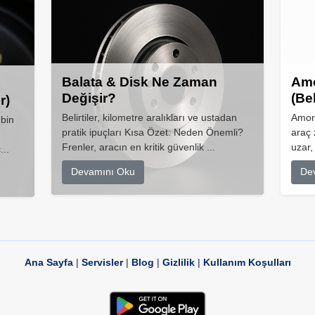
Balata & Disk Ne Zaman
Amo
Değişir?
(Be
r)
Belirtiler, kilometre aralıkları ve ustadan
Amort
 bin
pratik ipuçları Kısa Özet: Neden Önemli?
araç 
Frenler, aracın en kritik güvenlik ...
uzar,
...
Devamını Oku
De
Ana Sayfa
|
Servisler
|
Blog
|
Gizlilik
|
Kullanım Koşulları