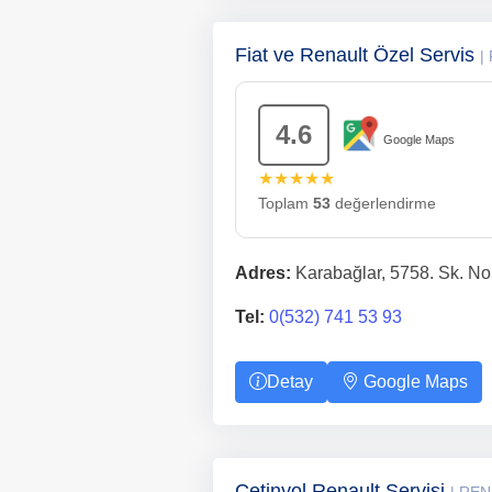
Fiat ve Renault Özel Servis
|
4.6
Google Maps
★★★★★
Toplam
53
değerlendirme
Adres:
Karabağlar, 5758. Sk. No
Tel:
0(532) 741 53 93
Detay
Google Maps
Çetinyol Renault Servisi