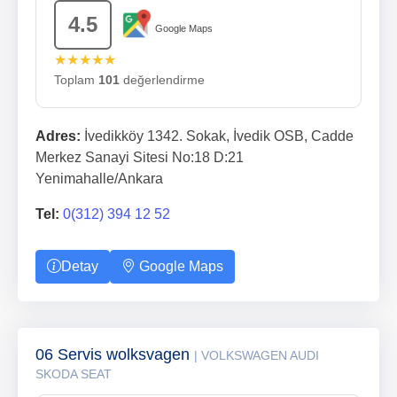
4.5
Google Maps
★★★★★
Toplam
101
değerlendirme
Adres:
İvedikköy 1342. Sokak, İvedik OSB, Cadde
Merkez Sanayi Sitesi No:18 D:21
Yenimahalle/Ankara
Tel:
0(312) 394 12 52
Detay
Google Maps
06 Servis wolksvagen
| VOLKSWAGEN AUDI
SKODA SEAT