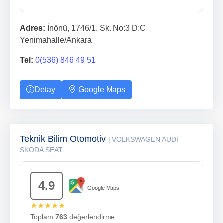
Adres:
İnönü, 1746/1. Sk. No:3 D:C
Yenimahalle/Ankara
Tel:
0(536) 846 49 51
Detay
Google Maps
Teknik Bilim Otomotiv
| VOLKSWAGEN AUDI
SKODA SEAT
4.9
Google Maps
★★★★★
Toplam
763
değerlendirme