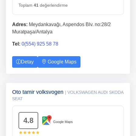
Toplam
41
değerlendirme
Adres:
Meydankavağı, Aspendos Blv. no:28/2
Muratpaşa/Antalya
Tel:
0(554) 925 58 78
Detay
Google Maps
Oto tamir volksvogen
| VOLKSWAGEN AUDI SKODA
SEAT
4.8
Google Maps
★★★★★