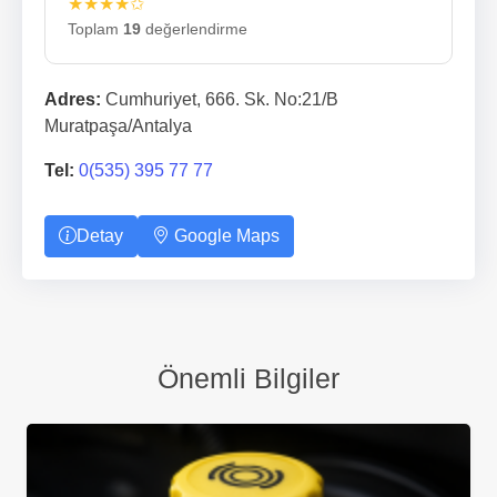
★★★★✩
Toplam
19
değerlendirme
Adres:
Cumhuriyet, 666. Sk. No:21/B
Muratpaşa/Antalya
Tel:
0(535) 395 77 77
Detay
Google Maps
Önemli Bilgiler