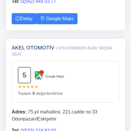
Tel:
0(542) 448 03 77
Detay
Google Maps
AKEL OTOMOTİV
| VOLKSWAGEN AUDI SKODA
SEAT
5
Google Maps
★★★★★
Toplam
8
değerlendirme
Adres:
75.yıl mahallesi, 221.cadde no 33
Odunpazarı/Eskişehir
Tel:
0(533) 316 82 03