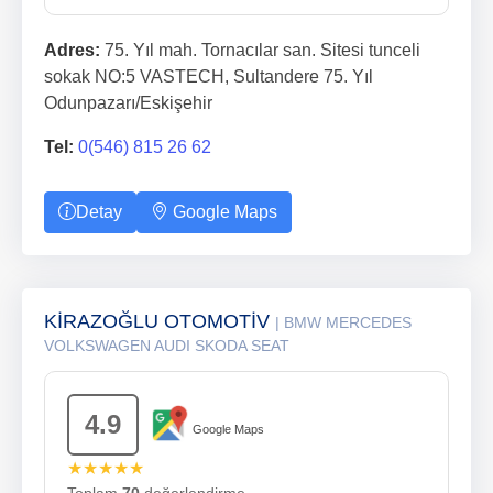
Adres:
75. Yıl mah. Tornacılar san. Sitesi tunceli
sokak NO:5 VASTECH, Sultandere 75. Yıl
Odunpazarı/Eskişehir
Tel:
0(546) 815 26 62
Detay
Google Maps
KİRAZOĞLU OTOMOTİV
| BMW MERCEDES
VOLKSWAGEN AUDI SKODA SEAT
4.9
Google Maps
★★★★★