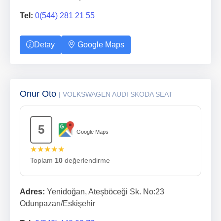
Tel:
0(544) 281 21 55
Detay
Google Maps
Onur Oto
| VOLKSWAGEN AUDI SKODA SEAT
5
Google Maps
★★★★★
Toplam
10
değerlendirme
Adres:
Yenidoğan, Ateşböceği Sk. No:23
Odunpazarı/Eskişehir