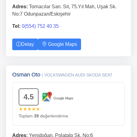
Adres:
Tornacılar San. Sit, 75.Yıl Mah, Uşak Sk.
No:7 Odunpazarı/Eskişehir
Tel:
0(554) 752 40 35
Detay
Google Maps
Osman Oto
| VOLKSWAGEN AUDI SKODA SEAT
4.5
Google Maps
★★★★★
Toplam
39
değerlendirme
Adres:
Yenidoğan, Polatalp Sk. No:6