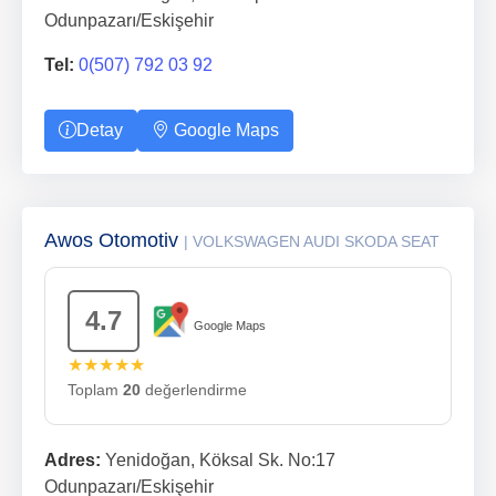
Odunpazarı/Eskişehir
Tel:
0(507) 792 03 92
Detay
Google Maps
Awos Otomotiv
| VOLKSWAGEN AUDI SKODA SEAT
4.7
Google Maps
★★★★★
Toplam
20
değerlendirme
Adres:
Yenidoğan, Köksal Sk. No:17
Odunpazarı/Eskişehir