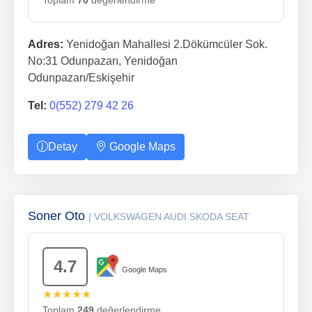
Toplam
70
değerlendirme
Adres:
Yenidoğan Mahallesi 2.Dökümcüler Sok.
No:31 Odunpazarı, Yenidoğan
Odunpazarı/Eskişehir
Tel:
0(552) 279 42 26
Detay
Google Maps
Soner Oto
| VOLKSWAGEN AUDI SKODA SEAT
4.7
Google Maps
★★★★★
Toplam
249
değerlendirme