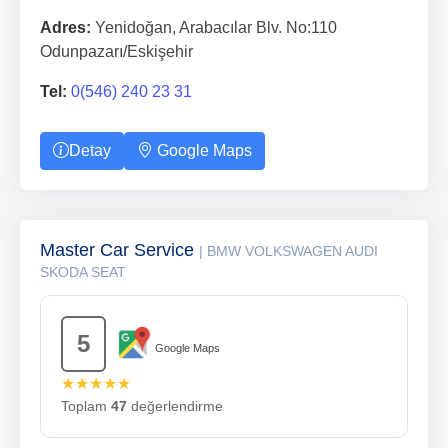
Adres:
Yenidoğan, Arabacılar Blv. No:110
Odunpazarı/Eskişehir
Tel:
0(546) 240 23 31
Detay
Google Maps
Master Car Service
| BMW VOLKSWAGEN AUDI
SKODA SEAT
5
Google Maps
★★★★★
Toplam
47
değerlendirme