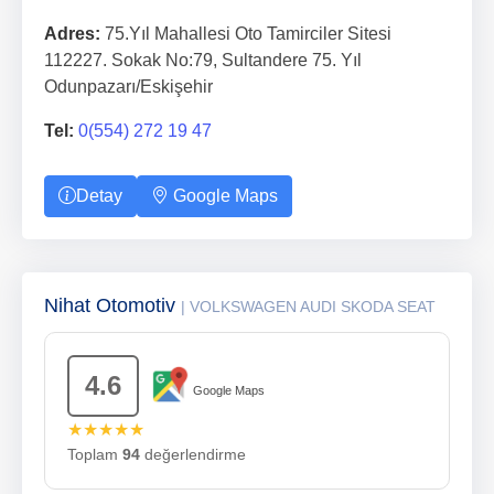
Adres:
75.Yıl Mahallesi Oto Tamirciler Sitesi
112227. Sokak No:79, Sultandere 75. Yıl
Odunpazarı/Eskişehir
Tel:
0(554) 272 19 47
Detay
Google Maps
Nihat Otomotiv
| VOLKSWAGEN AUDI SKODA SEAT
4.6
Google Maps
★★★★★
Toplam
94
değerlendirme