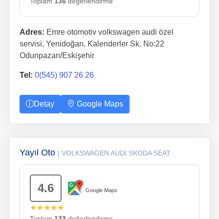
Toplam
136
değerlendirme
Adres:
Emre otomotiv volkswagen audi özel
servisi, Yenidoğan, Kalenderler Sk. No:22
Odunpazarı/Eskişehir
Tel:
0(545) 907 26 26
Detay
Google Maps
Yayıl Oto
| VOLKSWAGEN AUDI SKODA SEAT
4.6
Google Maps
★★★★★
Toplam
133
değerlendirme