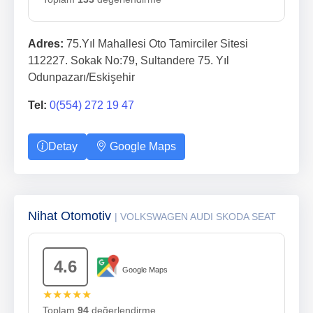
Adres:
75.Yıl Mahallesi Oto Tamirciler Sitesi
112227. Sokak No:79, Sultandere 75. Yıl
Odunpazarı/Eskişehir
Tel:
0(554) 272 19 47
Detay
Google Maps
Nihat Otomotiv
| VOLKSWAGEN AUDI SKODA SEAT
4.6
Google Maps
★★★★★
Toplam
94
değerlendirme