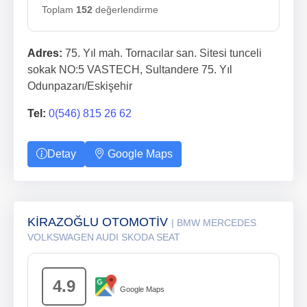
Toplam
152
değerlendirme
Adres:
75. Yıl mah. Tornacılar san. Sitesi tunceli
sokak NO:5 VASTECH, Sultandere 75. Yıl
Odunpazarı/Eskişehir
Tel:
0(546) 815 26 62
Detay
Google Maps
KİRAZOĞLU OTOMOTİV
| BMW MERCEDES
VOLKSWAGEN AUDI SKODA SEAT
4.9
Google Maps