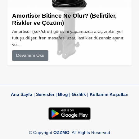
Amortisör Bitince Ne Olur? (Belirtiler,
Riskler ve Çözüm)
Amortisör (şok/strut) görevini yapamazsa araç zıplar, yol
tutuşu düşer, fren mesafesi uzar, lastikler düzensiz aşınır
ve...
Devamını Oku
Ana Sayfa
|
Servisler
|
Blog
|
Gizlilik
|
Kullanım Koşulları
© Copyright
OZZMO
. All Rights Reserved