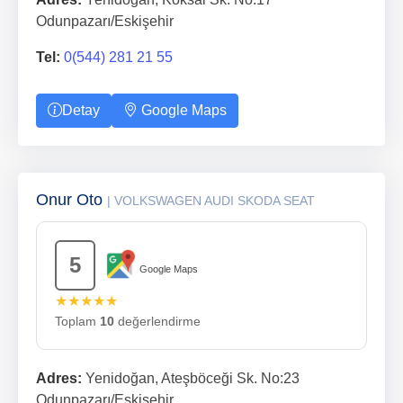
Odunpazarı/Eskişehir
Tel:
0(544) 281 21 55
Detay
Google Maps
Onur Oto
| VOLKSWAGEN AUDI SKODA SEAT
5
Google Maps
★★★★★
Toplam
10
değerlendirme
Adres:
Yenidoğan, Ateşböceği Sk. No:23
Odunpazarı/Eskişehir