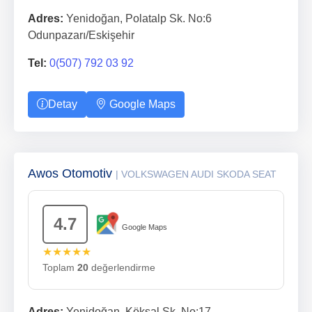
Adres:
Yenidoğan, Polatalp Sk. No:6
Odunpazarı/Eskişehir
Tel:
0(507) 792 03 92
Detay
Google Maps
Awos Otomotiv
| VOLKSWAGEN AUDI SKODA SEAT
4.7
Google Maps
★★★★★
Toplam
20
değerlendirme
Adres:
Yenidoğan, Köksal Sk. No:17