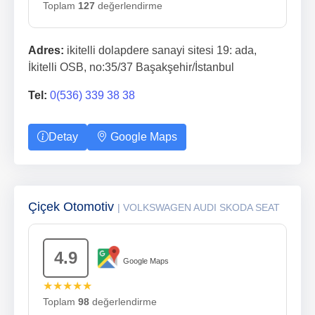
Toplam
127
değerlendirme
Adres:
ikitelli dolapdere sanayi sitesi 19: ada,
İkitelli OSB, no:35/37 Başakşehir/İstanbul
Tel:
0(536) 339 38 38
Detay
Google Maps
Çiçek Otomotiv
| VOLKSWAGEN AUDI SKODA SEAT
4.9
Google Maps
★★★★★
Toplam
98
değerlendirme