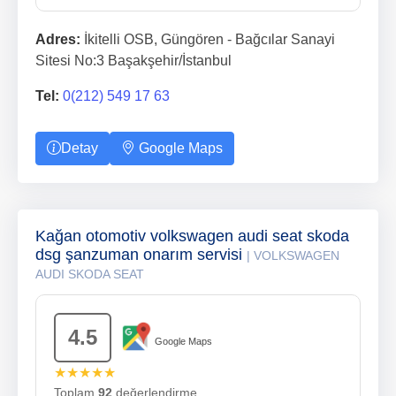
Adres:
İkitelli OSB, Güngören - Bağcılar Sanayi
Sitesi No:3 Başakşehir/İstanbul
Tel:
0(212) 549 17 63
Detay
Google Maps
Kağan otomotiv volkswagen audi seat skoda
dsg şanzuman onarım servisi
| VOLKSWAGEN
AUDI SKODA SEAT
4.5
Google Maps
★★★★★
Toplam
92
değerlendirme