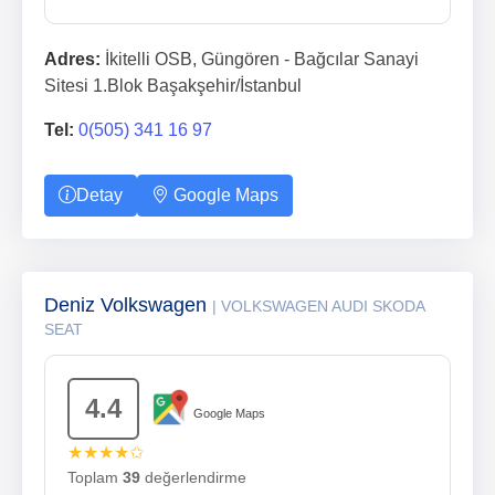
Adres:
İkitelli OSB, Güngören - Bağcılar Sanayi
Sitesi 1.Blok Başakşehir/İstanbul
Tel:
0(505) 341 16 97
Detay
Google Maps
Deniz Volkswagen
| VOLKSWAGEN AUDI SKODA
SEAT
4.4
Google Maps
★★★★✩
Toplam
39
değerlendirme