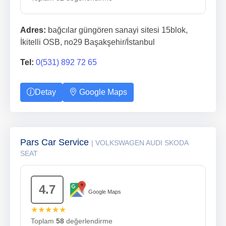
Adres:
bağcılar güngören sanayi sitesi 15blok,
İkitelli OSB, no29 Başakşehir/İstanbul
Tel:
0(531) 892 72 65
Detay
Google Maps
Pars Car Service
| VOLKSWAGEN AUDI SKODA
SEAT
4.7
Google Maps
★★★★★
Toplam
58
değerlendirme