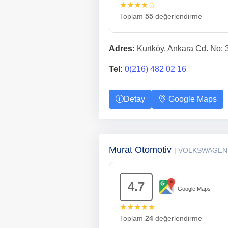
★★★★✩
Toplam
55
değerlendirme
Adres:
Kurtköy, Ankara Cd. No: 
Tel:
0(216) 482 02 16
Detay
Google Maps
Murat Otomotiv
| VOLKSWAGEN
4.7
Google Maps
★★★★★
Toplam
24
değerlendirme