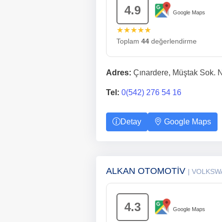
4.9
Google Maps
★★★★★
Toplam
44
değerlendirme
Adres:
Çınardere, Müştak Sok. N
Tel:
0(542) 276 54 16
Detay
Google Maps
ALKAN OTOMOTİV
| VOLKSW
4.3
Google Maps