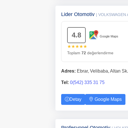
Lider Otomotiv
| VOLKSWAGEN 
4.8
Google Maps
★★★★★
Toplam
72
değerlendirme
Adres:
Ebrar, Velibaba, Altan Sk
Tel:
0(542) 335 31 75
Detay
Google Maps
Profesyonel Otomotiv