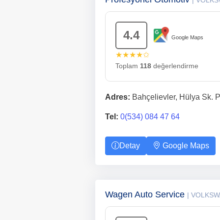
| VOLK
4.4
Google Maps
★★★★✩
Toplam
118
değerlendirme
Adres:
Bahçelievler, Hülya Sk. P
Tel:
0(534) 084 47 64
Detay
Google Maps
Wagen Auto Service
| VOLKSW