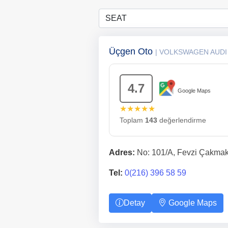
Üçgen Oto
| VOLKSWAGEN AUDI
4.7
Google Maps
★★★★★
Toplam
143
değerlendirme
Adres:
No: 101/A, Fevzi Çakmak, 
Tel:
0(216) 396 58 59
Detay
Google Maps