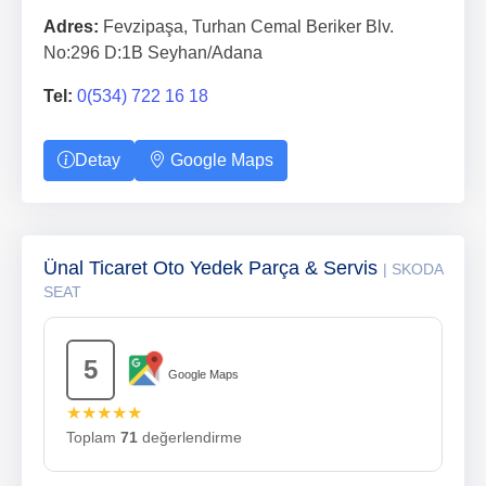
Adres:
Fevzipaşa, Turhan Cemal Beriker Blv.
No:296 D:1B Seyhan/Adana
Tel:
0(534) 722 16 18
Detay
Google Maps
Ünal Ticaret Oto Yedek Parça & Servis
| SKODA
SEAT
5
Google Maps
★★★★★
Toplam
71
değerlendirme