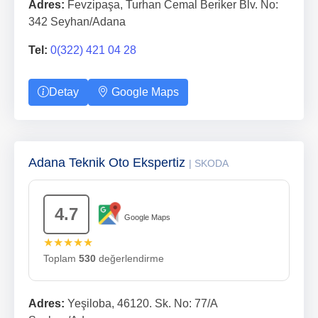
Adres:
Fevzipaşa, Turhan Cemal Beriker Blv. No:
342 Seyhan/Adana
Tel:
0(322) 421 04 28
Detay
Google Maps
Adana Teknik Oto Ekspertiz
| SKODA
4.7
Google Maps
★★★★★
Toplam
530
değerlendirme
Adres:
Yeşiloba, 46120. Sk. No: 77/A