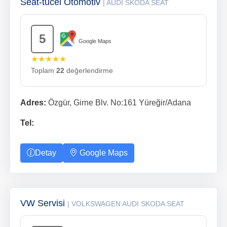
Seat-tucel Otomotiv
| AUDI SKODA SEAT
5
Google Maps
★★★★★
Toplam
22
değerlendirme
Adres:
Özgür, Girne Blv. No:161 Yüreğir/Adana
Tel:
Detay
Google Maps
VW Servisi
| VOLKSWAGEN AUDI SKODA SEAT