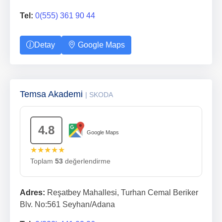
Tel:
0(555) 361 90 44
Detay
Google Maps
Temsa Akademi
| SKODA
4.8
Google Maps
★★★★★
Toplam
53
değerlendirme
Adres:
Reşatbey Mahallesi, Turhan Cemal Beriker
Blv. No:561 Seyhan/Adana