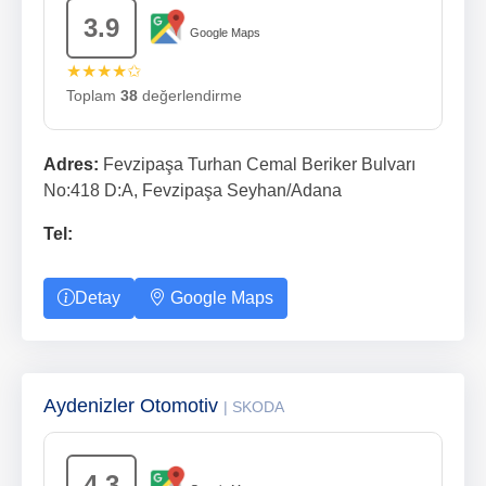
3.9
Google Maps
★★★★✩
Toplam
38
değerlendirme
Adres:
Fevzipaşa Turhan Cemal Beriker Bulvarı
No:418 D:A, Fevzipaşa Seyhan/Adana
Tel:
Detay
Google Maps
Aydenizler Otomotiv
| SKODA
4.3