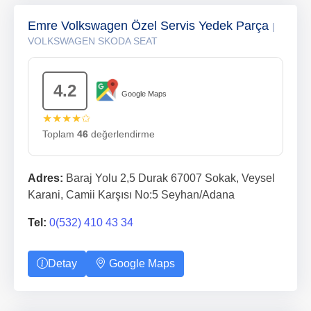
Emre Volkswagen Özel Servis Yedek Parça
|
VOLKSWAGEN SKODA SEAT
4.2
Google Maps
★★★★✩
Toplam
46
değerlendirme
Adres:
Baraj Yolu 2,5 Durak 67007 Sokak, Veysel
Karani, Camii Karşısı No:5 Seyhan/Adana
Tel:
0(532) 410 43 34
Detay
Google Maps