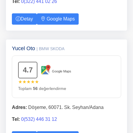
Tel:
0(322) 441 02 26
Detay
Google Maps
Yucel Oto
| BMW SKODA
4.7
Google Maps
★★★★★
Toplam
56
değerlendirme
Adres:
Döşeme, 60071. Sk. Seyhan/Adana
Tel:
0(532) 446 31 12