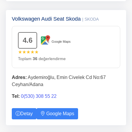
Volkswagen Audi Seat Skoda
| SKODA
4.6
Google Maps
★★★★★
Toplam
36
değerlendirme
Adres:
Aydemiroğlu, Emin Civelek Cd No:67
Ceyhan/Adana
Tel:
0(530) 308 55 22
Detay
Google Maps