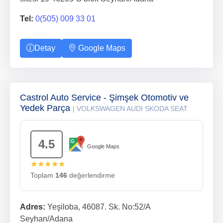
Tel:
0(505) 009 33 01
Detay
Google Maps
Castrol Auto Service - Şimşek Otomotiv ve
Yedek Parça
| VOLKSWAGEN AUDI SKODA SEAT
4.5
Google Maps
★★★★★
Toplam
146
değerlendirme
Adres:
Yeşiloba, 46087. Sk. No:52/A
Seyhan/Adana