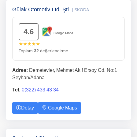
Gülak Otomotiv Ltd. Şti.
| SKODA
4.6
Google Maps
★★★★★
Toplam
32
değerlendirme
Adres:
Demetevler, Mehmet Akif Ersoy Cd. No:1
Seyhan/Adana
Tel:
0(322) 433 43 34
Detay
Google Maps