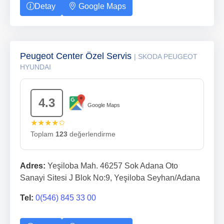
Detay
Google Maps
Peugeot Center Özel Servis
| SKODA PEUGEOT
HYUNDAI
4.3
Google Maps
★★★★✩
Toplam
123
değerlendirme
Adres:
Yeşiloba Mah. 46257 Sok Adana Oto
Sanayi Sitesi J Blok No:9, Yeşiloba Seyhan/Adana
Tel:
0(546) 845 33 00