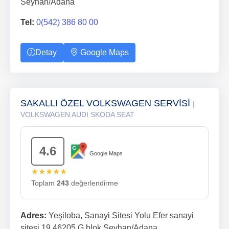
Seyhan/Adana
Tel:
0(542) 386 80 00
Detay
Google Maps
SAKALLI ÖZEL VOLKSWAGEN SERVİSİ
|
VOLKSWAGEN AUDI SKODA SEAT
4.6
Google Maps
★★★★★
Toplam
243
değerlendirme
Adres:
Yeşiloba, Sanayi Sitesi Yolu Efer sanayi
sitesi 19 46205 G blok Seyhan/Adana