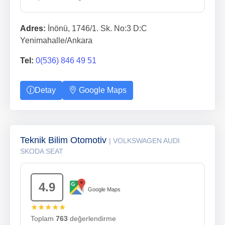
Adres:
İnönü, 1746/1. Sk. No:3 D:C
Yenimahalle/Ankara
Tel:
0(536) 846 49 51
Detay
Google Maps
Teknik Bilim Otomotiv
| VOLKSWAGEN AUDI
SKODA SEAT
4.9
Google Maps
★★★★★
Toplam
763
değerlendirme