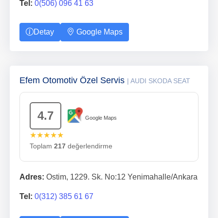
Tel:
0(506) 096 41 63
Detay
Google Maps
Efem Otomotiv Özel Servis
| AUDI SKODA SEAT
4.7
Google Maps
★★★★★
Toplam
217
değerlendirme
Adres:
Ostim, 1229. Sk. No:12 Yenimahalle/Ankara
Tel:
0(312) 385 61 67