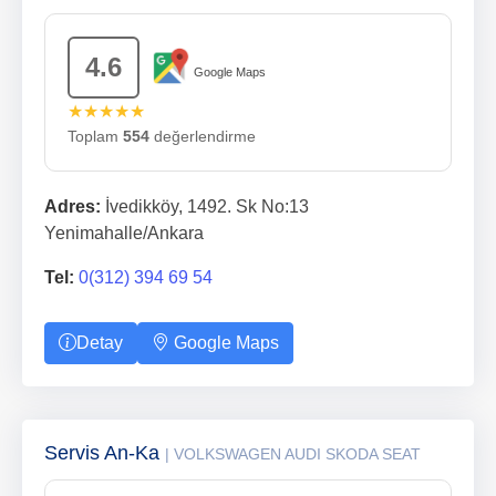
4.6
Google Maps
★★★★★
Toplam
554
değerlendirme
Adres:
İvedikköy, 1492. Sk No:13
Yenimahalle/Ankara
Tel:
0(312) 394 69 54
Detay
Google Maps
Servis An-Ka
| VOLKSWAGEN AUDI SKODA SEAT