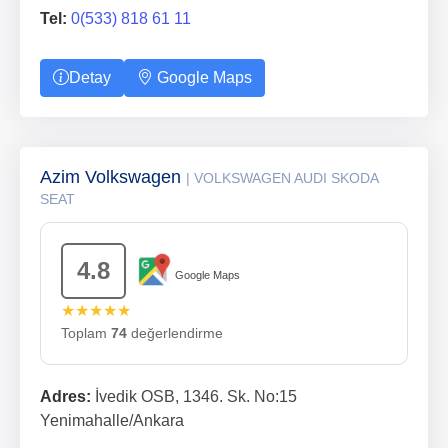
Tel:
0(533) 818 61 11
Detay
Google Maps
Azim Volkswagen
| VOLKSWAGEN AUDI SKODA
SEAT
4.8
Google Maps
★★★★★
Toplam
74
değerlendirme
Adres:
İvedik OSB, 1346. Sk. No:15
Yenimahalle/Ankara