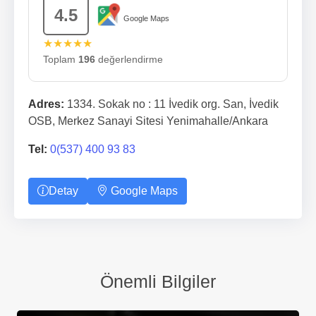
4.5
Google Maps
★★★★★
Toplam
196
değerlendirme
Adres:
1334. Sokak no : 11 İvedik org. San, İvedik
OSB, Merkez Sanayi Sitesi Yenimahalle/Ankara
Tel:
0(537) 400 93 83
Detay
Google Maps
Önemli Bilgiler