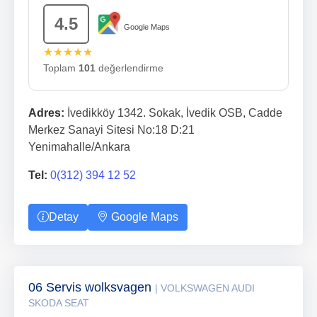
4.5
Google Maps
★★★★★
Toplam
101
değerlendirme
Adres:
İvedikköy 1342. Sokak, İvedik OSB, Cadde
Merkez Sanayi Sitesi No:18 D:21
Yenimahalle/Ankara
Tel:
0(312) 394 12 52
Detay
Google Maps
06 Servis wolksvagen
| VOLKSWAGEN AUDI
SKODA SEAT