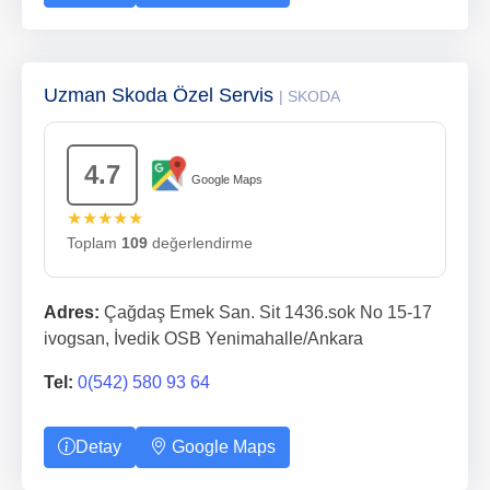
Uzman Skoda Özel Servis
| SKODA
4.7
Google Maps
★★★★★
Toplam
109
değerlendirme
Adres:
Çağdaş Emek San. Sit 1436.sok No 15-17
ivogsan, İvedik OSB Yenimahalle/Ankara
Tel:
0(542) 580 93 64
Detay
Google Maps