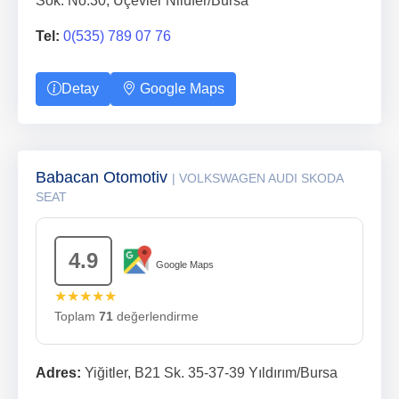
Sok. No.30, Üçevler Nilüfer/Bursa
Tel:
0(535) 789 07 76
Detay
Google Maps
Babacan Otomotiv
| VOLKSWAGEN AUDI SKODA
SEAT
4.9
Google Maps
★★★★★
Toplam
71
değerlendirme
Adres:
Yiğitler, B21 Sk. 35-37-39 Yıldırım/Bursa