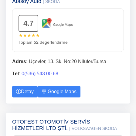
Atasoy Auto
| SKODA
4.7
Google Maps
★★★★★
Toplam
52
değerlendirme
Adres:
Üçevler, 13. Sk. No:20 Nilüfer/Bursa
Tel:
0(536) 543 00 68
Detay
Google Maps
OTOFEST OTOMOTİV SERVİS
HİZMETLERİ LTD ŞTİ.
| VOLKSWAGEN SKODA