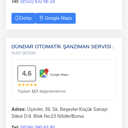
Tel:
0(532) 432 66 18
Detay
Google Maps
DÜNDAR OTOMATİK ŞANZIMAN SERVİSİ
|
AUDI SKODA
4.6
Google Maps
★★★★★
Toplam
117
değerlendirme
Adres:
Üçevler, 39. Sk. Beşevler Küçük Sanayi
Sitesi D:8. Blok No:23 Nilüfer/Bursa
Tel:
0(536) 390 93 80