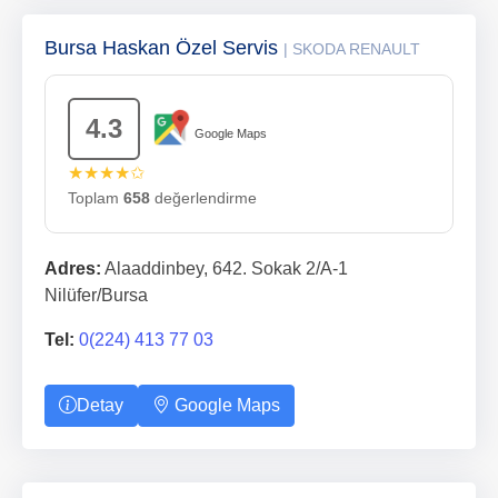
Bursa Haskan Özel Servis
| SKODA RENAULT
4.3
Google Maps
★★★★✩
Toplam
658
değerlendirme
Adres:
Alaaddinbey, 642. Sokak 2/A-1
Nilüfer/Bursa
Tel:
0(224) 413 77 03
Detay
Google Maps