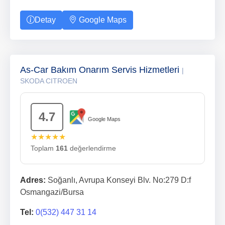
Detay
Google Maps
As-Car Bakım Onarım Servis Hizmetleri
|
SKODA CITROEN
4.7
Google Maps
★★★★★
Toplam
161
değerlendirme
Adres:
Soğanlı, Avrupa Konseyi Blv. No:279 D:f
Osmangazi/Bursa
Tel:
0(532) 447 31 14