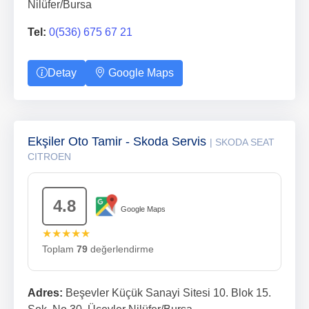
Nilüfer/Bursa
Tel:
0(536) 675 67 21
Detay
Google Maps
Ekşiler Oto Tamir - Skoda Servis
| SKODA SEAT
CITROEN
4.8
Google Maps
★★★★★
Toplam
79
değerlendirme
Adres:
Beşevler Küçük Sanayi Sitesi 10. Blok 15.