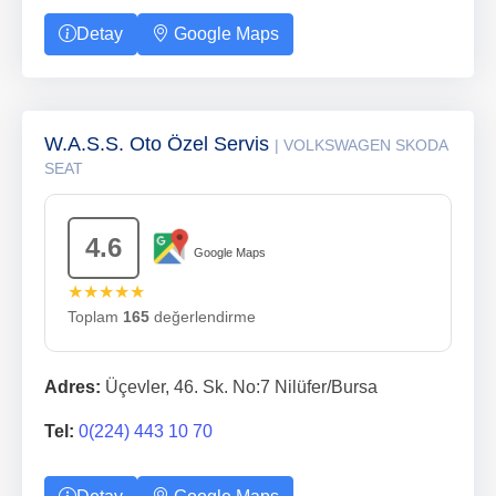
Detay
Google Maps
W.A.S.S. Oto Özel Servis
| VOLKSWAGEN SKODA
SEAT
4.6
Google Maps
★★★★★
Toplam
165
değerlendirme
Adres:
Üçevler, 46. Sk. No:7 Nilüfer/Bursa
Tel:
0(224) 443 10 70