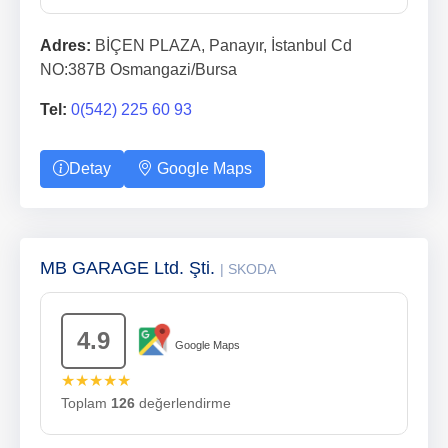
Adres:
BİÇEN PLAZA, Panayır, İstanbul Cd
NO:387B Osmangazi/Bursa
Tel:
0(542) 225 60 93
Detay
Google Maps
MB GARAGE Ltd. Şti.
| SKODA
4.9
Google Maps
★★★★★
Toplam
126
değerlendirme