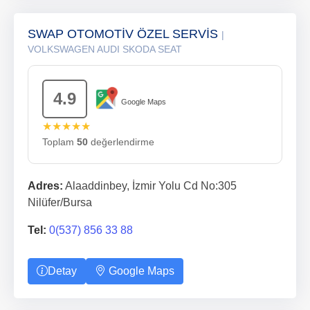
SWAP OTOMOTİV ÖZEL SERVİS
|
VOLKSWAGEN AUDI SKODA SEAT
4.9
Google Maps
★★★★★
Toplam
50
değerlendirme
Adres:
Alaaddinbey, İzmir Yolu Cd No:305
Nilüfer/Bursa
Tel:
0(537) 856 33 88
Detay
Google Maps