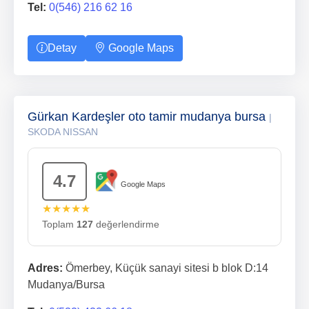
Tel:
0(546) 216 62 16
Detay
Google Maps
Gürkan Kardeşler oto tamir mudanya bursa
|
SKODA NISSAN
4.7
Google Maps
★★★★★
Toplam
127
değerlendirme
Adres:
Ömerbey, Küçük sanayi sitesi b blok D:14
Mudanya/Bursa