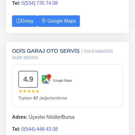
Tel:
0(534) 735 74 08
Detay
Google Maps
ODİS GARAJ OTO SERVİS
| VOLKSWAGEN
AUDI SKODA
4.9
Google Maps
★★★★★
Toplam
67
değerlendirme
Adres:
Üçevler Nilüfer/Bursa
Tel:
0(544) 448 43 08