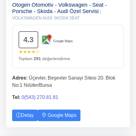
Otogen Otomotiv - Volkswagen - Seat -
Porsche - Skoda - Audi Özel Servisi
|
VOLKSWAGEN AUDI SKODA SEAT
4.3
Google Maps
★★★★✩
Toplam
291
değerlendirme
Adres:
Üçevler, Beşevler Sanayi Sitesi 20. Blok
No:1 Nilüfer/Bursa
Tel:
0(543) 270 81 81
Detay
Google Maps