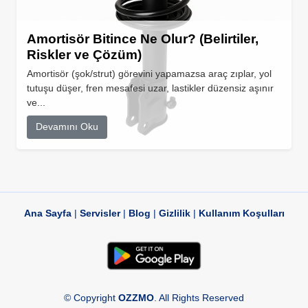
Amortisör Bitince Ne Olur? (Belirtiler,
Riskler ve Çözüm)
Amortisör (şok/strut) görevini yapamazsa araç zıplar, yol
tutuşu düşer, fren mesafesi uzar, lastikler düzensiz aşınır
ve...
Devamını Oku
Ana Sayfa
|
Servisler
|
Blog
|
Gizlilik
|
Kullanım Koşulları
© Copyright
OZZMO
. All Rights Reserved