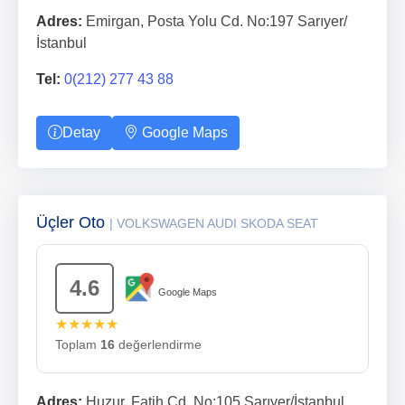
Adres:
Emirgan, Posta Yolu Cd. No:197 Sarıyer/
İstanbul
Tel:
0(212) 277 43 88
Detay
Google Maps
Üçler Oto
| VOLKSWAGEN AUDI SKODA SEAT
4.6
Google Maps
★★★★★
Toplam
16
değerlendirme
Adres:
Huzur, Fatih Cd. No:105 Sarıyer/İstanbul