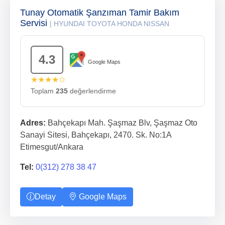
Tunay Otomatik Şanzıman Tamir Bakım
Servisi
| HYUNDAI TOYOTA HONDA NISSAN
4.3
Google Maps
★★★★✩
Toplam
235
değerlendirme
Adres:
Bahçekapı Mah. Şaşmaz Blv, Şaşmaz Oto
Sanayi Sitesi, Bahçekapı, 2470. Sk. No:1A
Etimesgut/Ankara
Tel:
0(312) 278 38 47
Detay
Google Maps