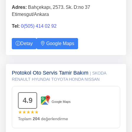
Adres:
Bahçekapı, 2573. Sk. D:no 37
Etimesgut/Ankara
Tel:
0(505) 414 02 92
Detay
Google Maps
Protokol Oto Servis Tamir Bakım
| SKODA
RENAULT HYUNDAI TOYOTA HONDA NISSAN
4.9
Google Maps
★★★★★
Toplam
204
değerlendirme