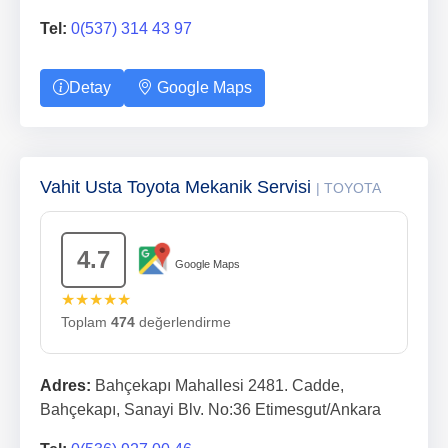
Tel:
0(537) 314 43 97
Detay
Google Maps
Vahit Usta Toyota Mekanik Servisi
| TOYOTA
4.7
Google Maps
★★★★★
Toplam
474
değerlendirme
Adres:
Bahçekapı Mahallesi 2481. Cadde,
Bahçekapı, Sanayi Blv. No:36 Etimesgut/Ankara