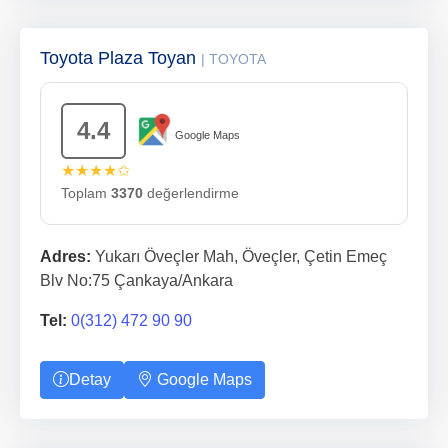
Toyota Plaza Toyan
| TOYOTA
4.4
Google Maps
★★★★✩
Toplam
3370
değerlendirme
Adres:
Yukarı Öveçler Mah, Öveçler, Çetin Emeç
Blv No:75 Çankaya/Ankara
Tel:
0(312) 472 90 90
Detay
Google Maps