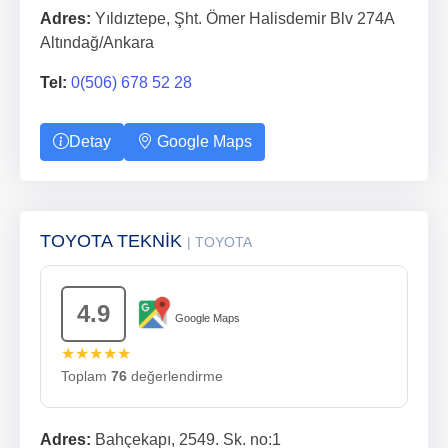
Adres:
Yıldıztepe, Şht. Ömer Halisdemir Blv 274A
Altındağ/Ankara
Tel:
0(506) 678 52 28
Detay
Google Maps
TOYOTA TEKNİK
| TOYOTA
4.9
Google Maps
★★★★★
Toplam
76
değerlendirme
Adres:
Bahçekapı, 2549. Sk. no:1