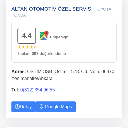
ALTAN OTOMOTİV ÖZEL SERVİS
| TOYOTA
HONDA
4.4
Google Maps
★★★★✩
Toplam
307
değerlendirme
Adres:
OSTİM OSB, Ostim, 1578. Cd. No:5, 06370
Yenimahalle/Ankara
Tel:
0(312) 354 96 55
Detay
Google Maps