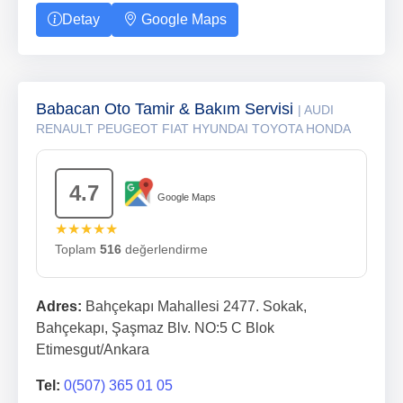
Detay
Google Maps
Babacan Oto Tamir & Bakım Servisi
| AUDI
RENAULT PEUGEOT FIAT HYUNDAI TOYOTA HONDA
4.7
Google Maps
★★★★★
Toplam
516
değerlendirme
Adres:
Bahçekapı Mahallesi 2477. Sokak,
Bahçekapı, Şaşmaz Blv. NO:5 C Blok
Etimesgut/Ankara
Tel:
0(507) 365 01 05