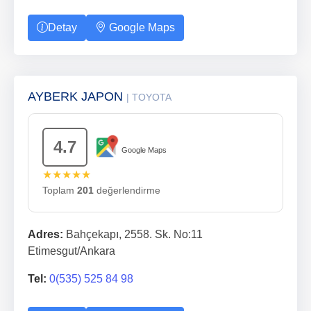
Detay
Google Maps
AYBERK JAPON
| TOYOTA
4.7
Google Maps
★★★★★
Toplam
201
değerlendirme
Adres:
Bahçekapı, 2558. Sk. No:11
Etimesgut/Ankara
Tel:
0(535) 525 84 98