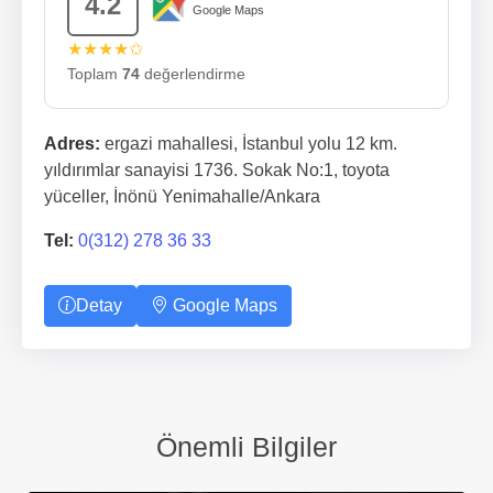
4.2
Google Maps
★★★★✩
Toplam
74
değerlendirme
Adres:
ergazi mahallesi, İstanbul yolu 12 km.
yıldırımlar sanayisi 1736. Sokak No:1, toyota
yüceller, İnönü Yenimahalle/Ankara
Tel:
0(312) 278 36 33
Detay
Google Maps
Önemli Bilgiler