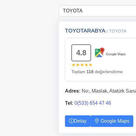
TOYOTARABYA
| TOYOTA
4.8
Google Maps
★★★★★
Toplam
118
değerlendirme
Adres:
No:, Maslak, Atatürk Sanay
Tel:
0(533) 654 47 46
Detay
Google Maps