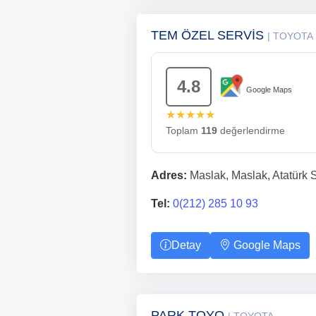
TEM ÖZEL SERVİS
| TOYOTA
4.8
Google Maps
★★★★★
Toplam
119
değerlendirme
Adres:
Maslak, Maslak, Atatürk Sa
Tel:
0(212) 285 10 93
Detay
Google Maps
PARK TOYO