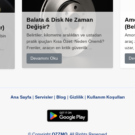
Balata & Disk Ne Zaman
Amo
Değişir?
(Be
r)
Belirtiler, kilometre aralıkları ve ustadan
Amort
 bin
pratik ipuçları Kısa Özet: Neden Önemli?
araç 
Frenler, aracın en kritik güvenlik ...
uzar,
...
Devamını Oku
De
Ana Sayfa
|
Servisler
|
Blog
|
Gizlilik
|
Kullanım Koşulları
© Copyright
OZZMO
. All Rights Reserved