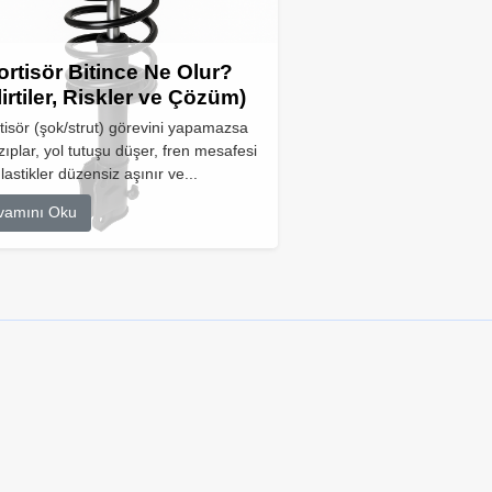
rtisör Bitince Ne Olur?
lirtiler, Riskler ve Çözüm)
isör (şok/strut) görevini yapamazsa
zıplar, yol tutuşu düşer, fren mesafesi
 lastikler düzensiz aşınır ve...
vamını Oku