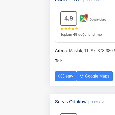
| TOYOTA
4.9
Google Maps
★★★★★
Toplam
48
değerlendirme
Adres:
Maslak, 11. Sk. 378-380 Ş
Tel:
Detay
Google Maps
Servis Ortaköy/
| TOYOTA