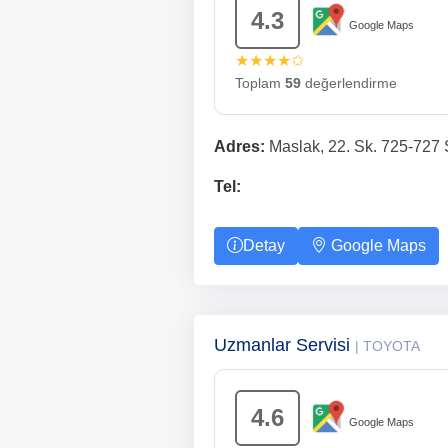
4.3
Google Maps
★★★★✩
Toplam
59
değerlendirme
Adres:
Maslak, 22. Sk. 725-727 Ş
Tel:
Detay
Google Maps
Uzmanlar Servisi
| TOYOTA
4.6
Google Maps