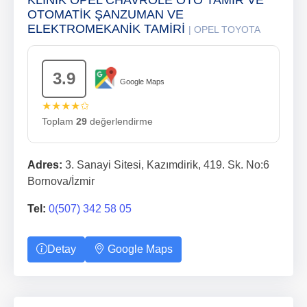
KLİNİK OPEL CHAVROLE OTO TAMİR VE
OTOMATİK ŞANZUMAN VE
ELEKTROMEKANİK TAMİRİ
| OPEL TOYOTA
3.9
Google Maps
★★★★✩
Toplam
29
değerlendirme
Adres:
3. Sanayi Sitesi, Kazımdirik, 419. Sk. No:6
Bornova/İzmir
Tel:
0(507) 342 58 05
Detay
Google Maps