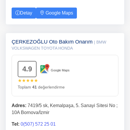
Detay
Google Maps
ÇERKEZOĞLU Oto Bakım Onarım
| BMW
VOLKSWAGEN TOYOTA HONDA
4.9
Google Maps
★★★★★
Toplam
41
değerlendirme
Adres:
7419/5 sk, Kemalpaşa, 5. Sanayi Sitesi No ;
10A Bornova/İzmir
Tel:
0(507) 572 25 01