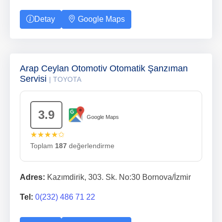
Detay
Google Maps
Arap Ceylan Otomotiv Otomatik Şanzıman
Servisi
| TOYOTA
3.9
Google Maps
★★★★✩
Toplam
187
değerlendirme
Adres:
Kazımdirik, 303. Sk. No:30 Bornova/İzmir
Tel:
0(232) 486 71 22