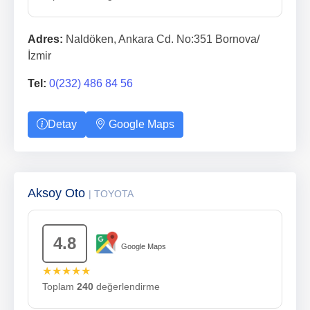
Adres:
Naldöken, Ankara Cd. No:351 Bornova/
İzmir
Tel:
0(232) 486 84 56
Detay
Google Maps
Aksoy Oto
| TOYOTA
4.8
Google Maps
★★★★★
Toplam
240
değerlendirme