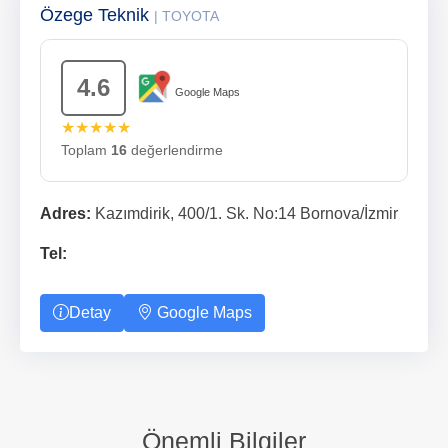
Özege Teknik
| TOYOTA
4.6
Google Maps
★★★★★
Toplam
16
değerlendirme
Adres:
Kazımdirik, 400/1. Sk. No:14 Bornova/İzmir
Tel:
Detay
Google Maps
Önemli Bilgiler