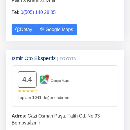
Evka 3 Bornova/İzmir
Tel:
0(505) 140 28 85
Detay
Google Maps
İzmir Oto Ekspertiz
| TOYOTA
4.4
Google Maps
★★★★✩
Toplam
1041
değerlendirme
Adres:
Gazi Osman Paşa, Fatih Cd. No:93
Bornova/İzmir