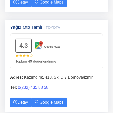
Detay
Google Maps
Yağız Oto Tamir
| TOYOTA
4.3
Google Maps
★★★★✩
Toplam
49
değerlendirme
Adres:
Kazımdirik, 418. Sk. D:7 Bornova/İzmir
Tel:
0(232) 435 88 58
Detay
Google Maps